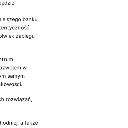
będzie
iejszego banku.
utentyczność
olwiek zabiegu
entrum
 rozwojem w
 tym samym
nkowości.
ch rozwiązań,
odniej, a także