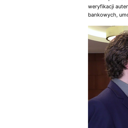
weryfikacji au
bankowych, umó