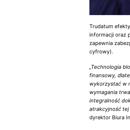
Trudatum efekt
informacji oraz
zapewnia zabez
cyfrowy).
„Technologia bl
finansowy, dlat
wykorzystać w m
wymagania trwał
integralność d
atrakcyjność tej
dyrektor Biura 