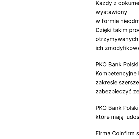
Każdy z dokumen
wystawiony
w formie nieodm
Dzięki takim pr
otrzymywanych d
ich zmodyfikowa
PKO Bank Polski 
Kompetencyjne B
zakresie szersz
zabezpieczyć z
PKO Bank Polski
które mają udos
Firma Coinfirm 