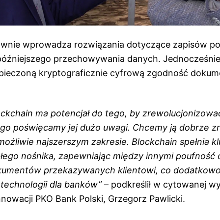
ywnie wprowadza rozwiązania dotyczące zapisów p
 późniejszego przechowywania danych. Jednocześni
pieczoną kryptograficznie cyfrową zgodność dokum
ockchain ma potencjał do tego, by zrewolucjonizowa
ego poświęcamy jej dużo uwagi. Chcemy ją dobrze zr
ożliwie najszerszym zakresie. Blockchain spełnia 
ego nośnika, zapewniając między innymi poufność 
okumentów przekazywanych klientowi, co dodatkow
 technologii dla banków”
– podkreślił w cytowanej w
Innowacji PKO Bank Polski, Grzegorz Pawlicki.