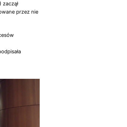
 zaczął
sowane przez nie
.
kcesów
podpisała