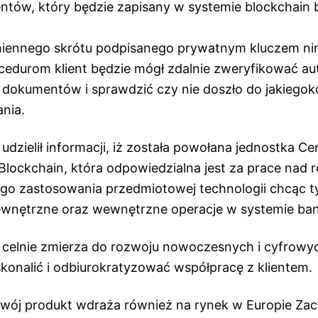
tów, który będzie zapisany w systemie blockchain 
iennego skrótu podpisanego prywatnym kluczem nin
ocedurom klient będzie mógł zdalnie zweryfikować a
okumentów i sprawdzić czy nie doszło do jakiegok
nia.
udzielił informacji, iż została powołana jednostka C
lockchain, która odpowiedzialna jest za prace nad
ego zastosowania przedmiotowej technologii chcąc
ewnętrzne oraz wewnętrzne operacje w systemie ba
 celnie zmierza do rozwoju nowoczesnych i cyfrowy
konalić i odbiurokratyzować współpracę z klientem.
swój produkt wdraża również na rynek w Europie Zach