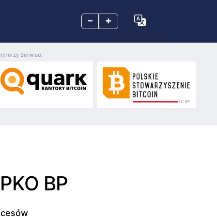
–
+
rtnerzy Serwisu:
z PKO BP
ukcesów