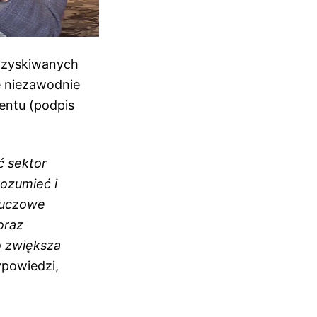
ozyskiwanych
e niezawodnie
entu (podpis
ć sektor
ozumieć i
kluczowe
oraz
o zwiększa
ypowiedzi,