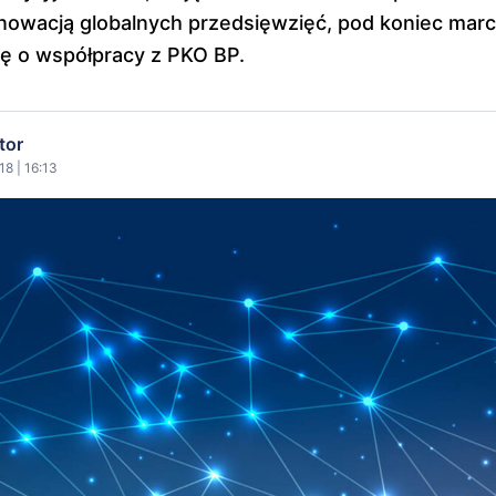
nowacją globalnych przedsięwzięć, pod koniec mar
ę o współpracy z PKO BP.
tor
18 | 16:13