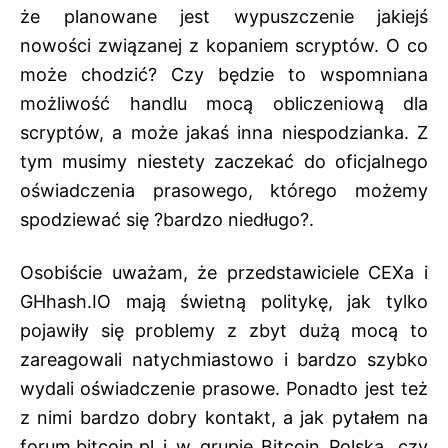
że planowane jest wypuszczenie jakiejś
nowości związanej z kopaniem scryptów. O co
może chodzić? Czy będzie to wspomniana
możliwość handlu mocą obliczeniową dla
scryptów, a może jakaś inna niespodzianka. Z
tym musimy niestety zaczekać do oficjalnego
oświadczenia prasowego, którego możemy
spodziewać się ?bardzo niedługo?.
Osobiście uważam, że przedstawiciele CEXa i
GHhash.IO mają świetną politykę, jak tylko
pojawiły się problemy z zbyt dużą mocą to
zareagowali natychmiastowo i bardzo szybko
wydali oświadczenie prasowe. Ponadto jest też
z nimi bardzo dobry kontakt, a jak
pytałem na
forum.bitcoin.pl
i
w grupie Bitcoin Polska
, czy