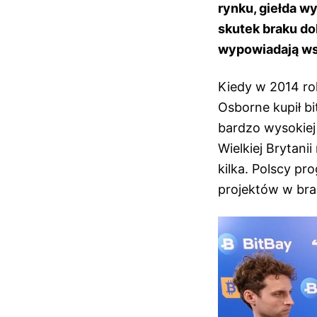
rynku, giełda wy
skutek braku dob
wypowiadają ws
Kiedy w 2014 r
Osborne kupił bi
bardzo wysokiej 
Wielkiej Brytanii
kilka. Polscy pr
projektów w bra