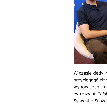
W czasie kiedy i
przyciągnąć bizn
wypowiadanie u
cyfrowymi.
Pols
Sylwester Suszek