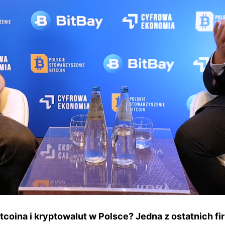
itcoina i kryptowalut w Polsce? Jedna z ostatnich f