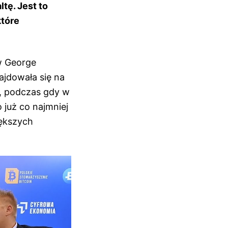
tę. Jest to
które
ów George
ajdowała się na
y, podczas gdy w
o już co najmniej
iększych