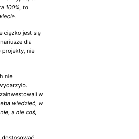
ka 100%, to
wiecie.
 ciężko jest się
nariusze dla
projekty, nie
h nie
 wydarzyło.
 zainwestowali w
rzeba wiedzieć, w
ie, a nie coś,
ch dostosować,