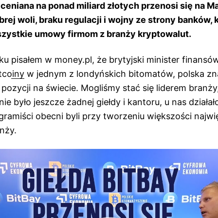
ceniana na ponad miliard złotych przenosi się na Mal
rej woli, braku regulacji i wojny ze strony banków, 
zystkie umowy firmom z branży kryptowalut.
oku
pisałem w money.pl, że brytyjski minister finans
tcoiny
w jednym z londyńskich bitomatów, polska zn
pozycji na świecie. Mogliśmy stać się liderem branż
 nie było jeszcze żadnej giełdy i kantoru, u nas działał
ogramiści obecni byli przy tworzeniu większości najw
nży.