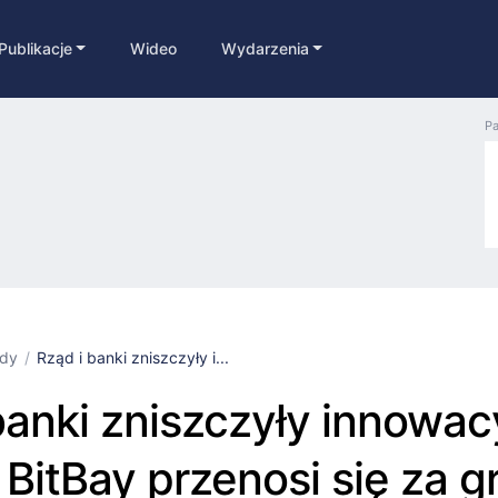
Publikacje
Wideo
Wydarzenia
Pa
łdy
Rząd i banki zniszczyły i...
banki zniszczyły innowac
 BitBay przenosi się za g