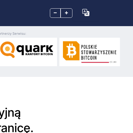
–
+
rtnerzy Serwisu:
yjną
ranicę.