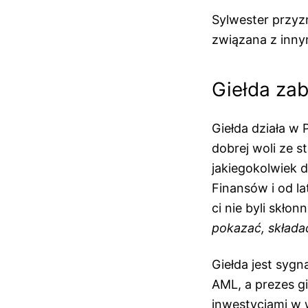
Sylwester przyzna
związana z inny
Giełda zab
Giełda działa w 
dobrej woli ze s
jakiegokolwiek d
Finansów i od l
ci nie byli skło
pokazać, składa
Giełda jest syg
AML, a prezes g
inwestycjami w