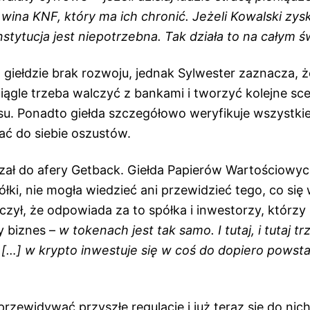
wina KNF, który ma ich chronić. Jeżeli Kowalski zys
nstytucja jest niepotrzebna. Tak działa to na całym ś
ą giełdzie brak rozwoju, jednak Sylwester zaznacza, że
ciągle trzeba walczyć z bankami i tworzyć kolejne sce
u. Ponadto giełda szczegółowo weryfikuje wszystkie 
ć do siebie oszustów.
zał do afery Getback. Giełda Papierów Wartościowyc
łki, nie mogła wiedzieć ani przewidzieć tego, co się
czył, że odpowiada za to spółka i inwestorzy, którzy
y biznes –
w tokenach jest tak samo. I tutaj, i tutaj t
 […] w krypto inwestuje się w coś do dopiero powstan
 przewidywać przyszłe regulacje i już teraz się do ni