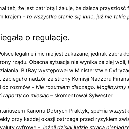
ł też, że jest patriotą i żałuje, że dalsza przyszłość
m krajem –
to wszystko stanie się inne, już nie takie 
iegała o regulacje.
Polsce legalnie i nic nie jest zakazane, jednak zabrak
trony rządu. Obecna sytuacja nie wynika ze złej woli, 
ziałania. BitBay występował w Ministerstwie Cyfryzac
at zabiegał o nadzór ze strony Komisji Nadzoru Fina
nni do rozmów –
Nie rozumiem dlaczego. Moglibyśmy 
ć raporty co miesiąc
– skomentował Sylwester.
natariuszem Kanonu Dobrych Praktyk, spełnia wszyst
iełdy przy każdej okazji ostrzega przed ryzykiem zw
 waluty cyfrowe –
jeżeli dzisiaj ludzie stracą pieniądz