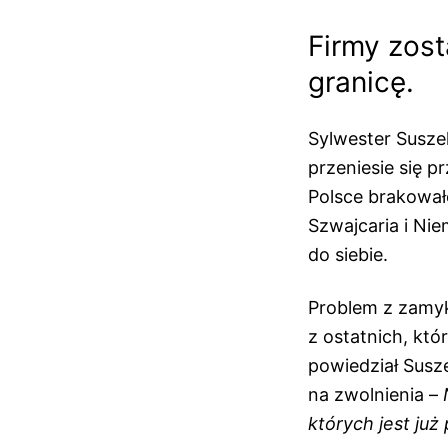
Firmy zost
granicę.
Sylwester Susze
przeniesie się 
Polsce brakował
Szwajcaria i Nie
do siebie.
Problem z zamyk
z ostatnich, któ
powiedział Susz
na zwolnienia –
których jest już