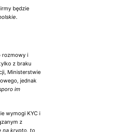
 firmy będzie
polskie
.
ło rozmowy i
tylko z braku
ji, Ministerstwie
nsowego, jednak
sporo im
kie wymogi KYC i
iązanym z
e na krypto, to