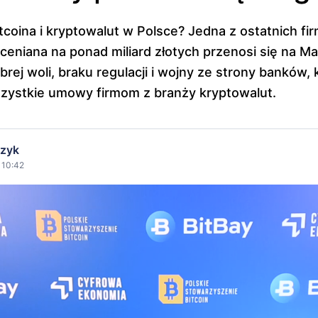
itcoina i kryptowalut w Polsce? Jedna z ostatnich f
ceniana na ponad miliard złotych przenosi się na Mal
rej woli, braku regulacji i wojny ze strony banków, 
zystkie umowy firmom z branży kryptowalut.
czyk
 10:42