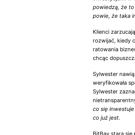
powiedzą, że to 
powie, że taka i
Klienci zarzucaj
rozwijać, kiedy 
ratowania biznes
chcąc dopuszcza
Sylwester nawią
weryfikowała spó
Sylwester zazna
nietransparentn
co się inwestuje
co już jest.
BitBay stara się