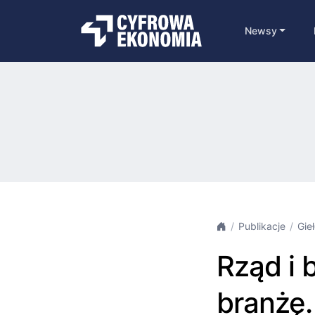
Newsy
Publikacje
Gie
Rząd i 
branżę.