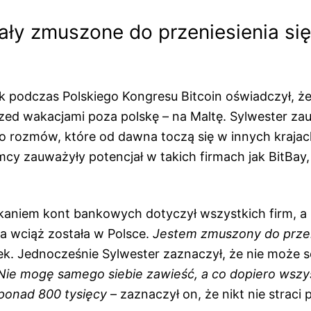
ały zmuszone do przeniesienia się
k podczas Polskiego Kongresu Bitcoin oświadczył, że
przed wakacjami poza polskę – na Maltę. Sylwester za
o rozmów, które od dawna toczą się w innych krajach
mcy zauważyły potencjał w takich firmach jak BitBay,
aniem kont bankowych dotyczył wszystkich firm, a B
ra wciąż została w Polsce.
Jestem zmuszony do przen
ek. Jednocześnie Sylwester zaznaczył, że nie może s
Nie mogę samego siebie zawieść, a co dopiero wszys
 ponad 800 tysięcy
– zaznaczył on, że nikt nie straci 