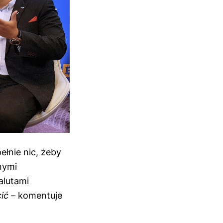
ełnie nic, żeby
nymi
alutami
cić
– komentuje