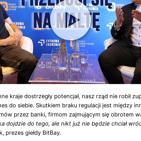
nne kraje dostrzegły potencjał, nasz rząd nie robił zup
es do siebie. Skutkiem braku regulacji jest między in
mów przez banki, firmom zajmującym się obrotem w
ka dojdzie do tego, ale nikt już nie będzie chciał wró
, prezes giełdy BitBay.