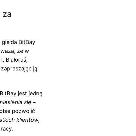
 za
 giełda BitBay
uważa, że w
. Białoruś,
 zapraszając ją
itBay jest jedną
iesienia się
–
obie pozwolić
tkich klientów,
pracy.