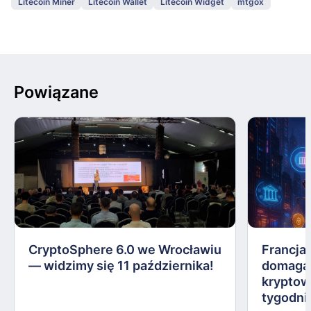
Litecoin Miner
Litecoin Wallet
Litecoin Widget
mtgox
Powiązane
CryptoSphere 6.0 we Wrocławiu
Francja,
— widzimy się 11 października!
domagają
kryptow
tygodni