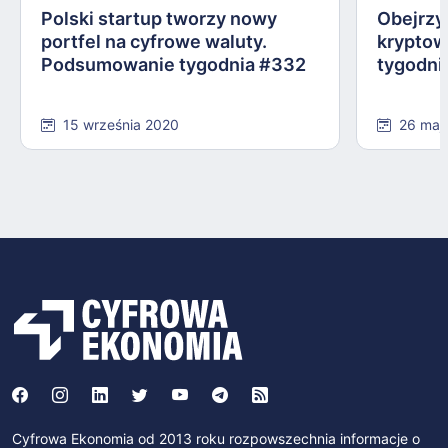
Polski startup tworzy nowy
Obejrzy
portfel na cyfrowe waluty.
kryptow
Podsumowanie tygodnia #332
tygodni
15 września 2020
26 maj
Cyfrowa Ekonomia od 2013 roku rozpowszechnia informacje o