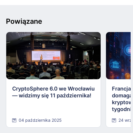
Powiązane
CryptoSphere 6.0 we Wrocławiu
Francja,
— widzimy się 11 października!
domagają
kryptow
tygodni
04 października 2025
24 wrz