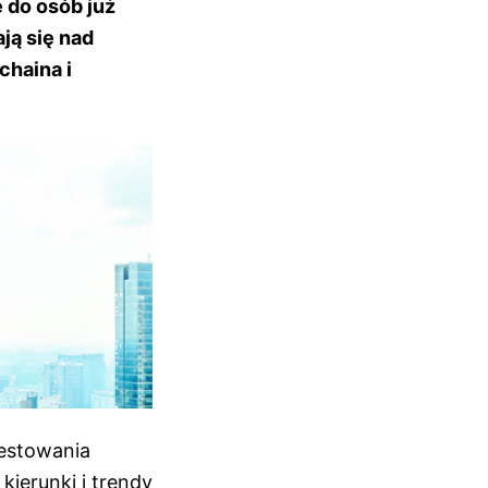
 do osób już
ją się nad
chaina i
westowania
ierunki i trendy