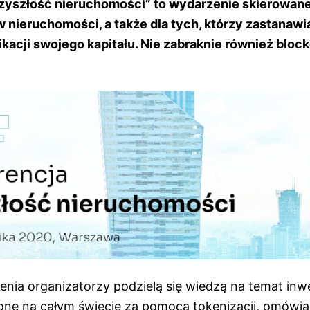
zyszłość nieruchomości” to wydarzenie skierowane
 nieruchomości, a także dla tych, którzy zastanawia
kacji swojego kapitału. Nie zabraknie również block
nia organizatorzy podzielą się wiedzą na temat in
one na całym świecie za pomocą tokenizacji, omówią k