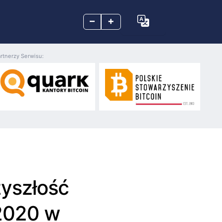
–
+
rtnerzy Serwisu:
zyszłość
 2020 w