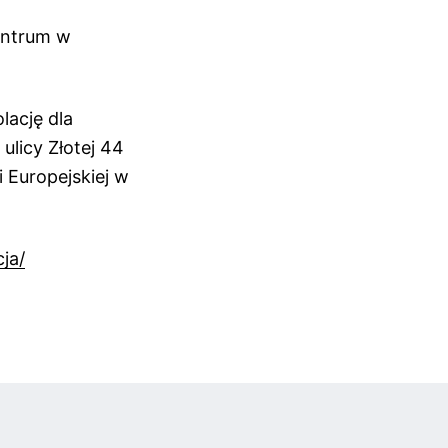
entrum w
lację dla
licy Złotej 44
 Europejskiej w
ja/