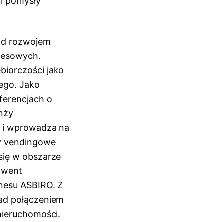
 i pomysły
nad rozwojem
znesowych.
biorczości jako
ego. Jako
ferencjach o
anży
e i wprowadza na
y vendingowe
się w obszarze
lwent
znesu ASBIRO. Z
nad połączeniem
nieruchomości.