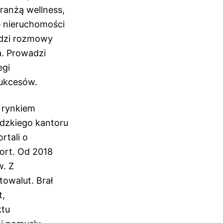
ranżą wellness,
ie nieruchomości
dzi rozmowy
a. Prowadzi
egi
sukcesów.
 rynkiem
ódzkiego kantoru
rtali o
port. Od 2018
w. Z
towalut. Brał
t,
ktu