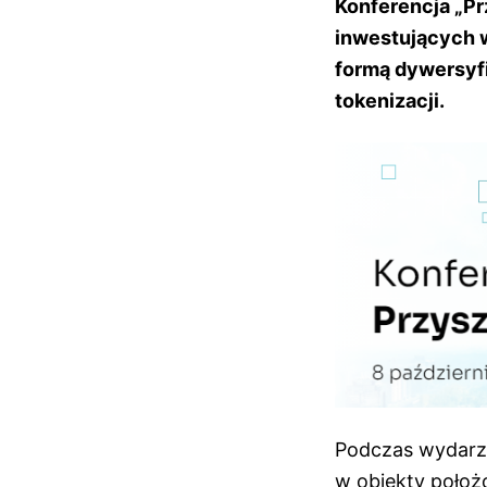
Konferencja „Pr
inwestujących w
formą dywersyfi
tokenizacji.
Podczas wydarze
w obiekty położ