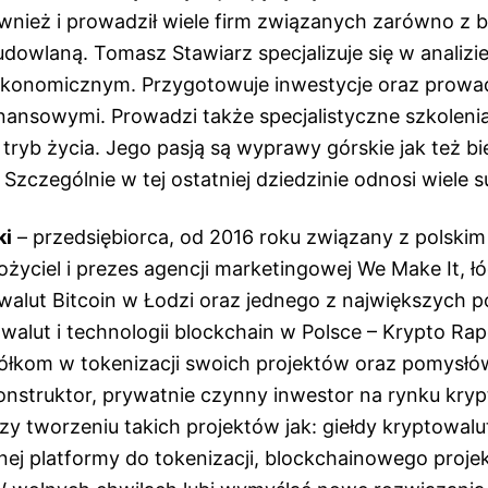
ównież i prowadził wiele firm związanych zarówno z b
udowlaną. Tomasz Stawiarz specjalizuje się w analiz
konomicznym. Przygotowuje inwestycje oraz prowa
inansowymi. Prowadzi także specjalistyczne szkoleni
ryb życia. Jego pasją są wyprawy górskie jak też bi
Szczególnie w tej ostatniej dziedzinie odnosi wiele 
ki
– przedsiębiorca, od 2016 roku związany z polskim
ożyciel i prezes agencji marketingowej We Make It, ł
alut Bitcoin w Łodzi oraz jednego z największych po
walut i technologii blockchain w Polsce – Krypto Ra
łkom w tokenizacji swoich projektów oraz pomysłó
onstruktor, prywatnie czynny inwestor na rynku kryp
zy tworzeniu takich projektów jak: giełdy kryptowalu
j platformy do tokenizacji, blockchainowego proje