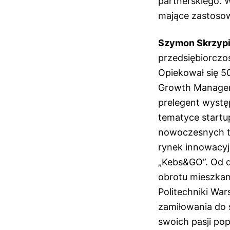
partnerskiego. 
mające zastosow
Szymon Skrzyp
przedsiębiorczo
Opiekował się 5
Growth Manager,
prelegent wystę
tematyce startup
nowoczesnych te
rynek innowacyj
„Kebs&GO”. Od d
obrotu mieszkan
Politechniki Wa
zamiłowania do 
swoich pasji po