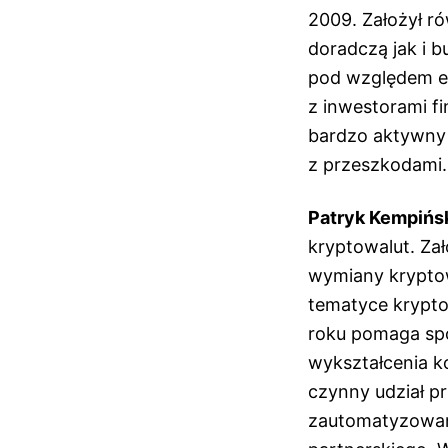
2009. Założył r
doradczą jak i b
pod względem e
z inwestorami f
bardzo aktywny t
z przeszkodami. 
Patryk Kempińs
kryptowalut. Zał
wymiany kryptow
tematyce krypto
roku pomaga spó
wykształcenia k
czynny udział pr
zautomatyzowane