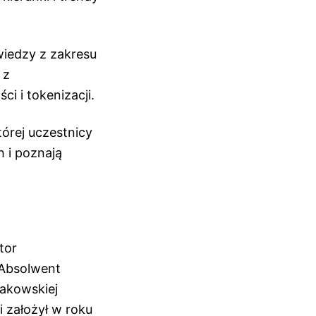
wiedzy z zakresu
 z
i i tokenizacji.
órej uczestnicy
h i poznają
tor
 Absolwent
akowskiej
 założył w roku