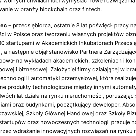
W wolnych chwilach lubi wymyślać nowe rozwiązania
anie w branży blockchain oraz fintech.
iec
– przedsiębiorca, ostatnie 8 lat poświęcił pracy 
ści w Polsce oraz tworzeniu własnych projektów bi
00 startupami w Akademickich Inkubatorach Przedsię
 a następnie objął stanowisko Partnera Zarządzając
pował na wykładach akademickich, szkoleniach i kon
owej i biznesowej. Założyciel firmy działającej w br
chnologii i automatyki przemysłowej, która realizuj
ne produkty technologiczne między innymi automat
wóch lat działa na rynku nieruchomości, poruszając 
iami oraz budynkami, początkujący deweloper. Abso
rszawskiej, Szkoły Głównej Handlowej oraz Szkoły Bi
startupów oraz nowoczesnych technologii pracuje 
przez wdrażanie innowacyjnych rozwiązań na rynku 