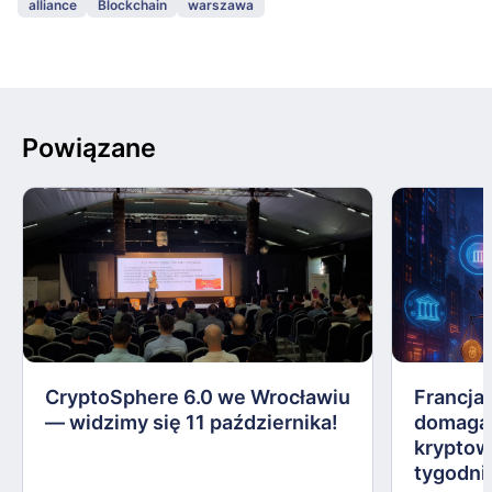
alliance
Blockchain
warszawa
Powiązane
CryptoSphere 6.0 we Wrocławiu
Francja,
— widzimy się 11 października!
domagają
kryptow
tygodni