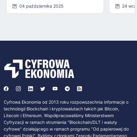
04 października 2025
24 wrz
Cyfrowa Ekonomia od 2013 roku rozpowszechnia informacje o
technologii Blockchain i kryptowalutach takich jak Bitcoin,
Litecoin i Ethereum. Współpracowaliśmy Ministerstwem
Cyfryzacji w ramach strumienia "Blockchain/DLT i waluty
cyfrowe" działającego w ramach programu "Od papierowej do
cyfrowej Polski". Byliśmy członkami Zespołu Parlamentarnego