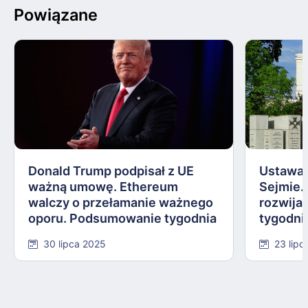
Powiązane
Donald Trump podpisał z UE
Ustawa 
ważną umowę. Ethereum
Sejmie.
walczy o przełamanie ważnego
rozwija
oporu. Podsumowanie tygodnia
tygodni
#584
30 lipca 2025
23 lipc