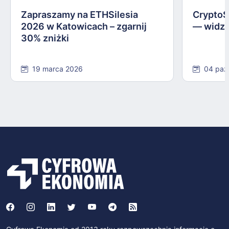
Zapraszamy na ETHSilesia
CryptoS
2026 w Katowicach – zgarnij
— widzi
30% zniżki
19 marca 2026
04 paź