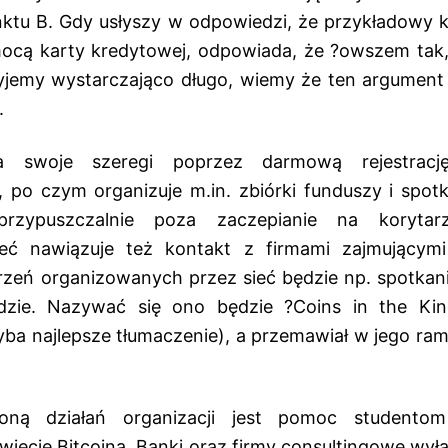
ktu B. Gdy usłyszy w odpowiedzi, że przykładowy 
cą karty kredytowej, odpowiada, że ?owszem tak, 
 żyjemy wystarczająco długo, wiemy że ten argument
.
a swoje szeregi poprzez darmową rejestracj
, po czym organizuje m.in. zbiórki funduszy i spot
przypuszczalnie poza zaczepianie na koryt
eć nawiązuje też kontakt z firmami zajmującymi
eń organizowanych przez sieć będzie np. spotkani
dzie. Nazywać się ono będzie ?Coins in the K
yba najlepsze tłumaczenie), a przemawiał w jego ram
oną działań organizacji jest pomoc studentom
świecie Bitcoina. Banki oraz firmy consultingowe wył