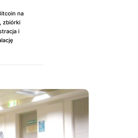
itcoin na
 zbiórki
tracja i
lację