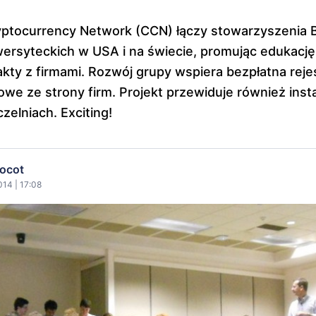
yptocurrency Network (CCN) łączy stowarzyszenia B
rsyteckich w USA i na świecie, promując edukację,
kty z firmami. Rozwój grupy wspiera bezpłatna rejes
owe ze strony firm. Projekt przewiduje również insta
zelniach. Exciting!
ocot
014 | 17:08