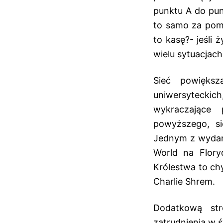
punktu A do pun
to samo za pomo
to kasę?- jeśli
wielu sytuacjach
Sieć powiększ
uniwersyteckich
wykraczające 
powyższego, si
Jednym z wydarz
World na Flory
Królestwa to ch
Charlie Shrem.
Dodatkową str
zatrudnienia w 