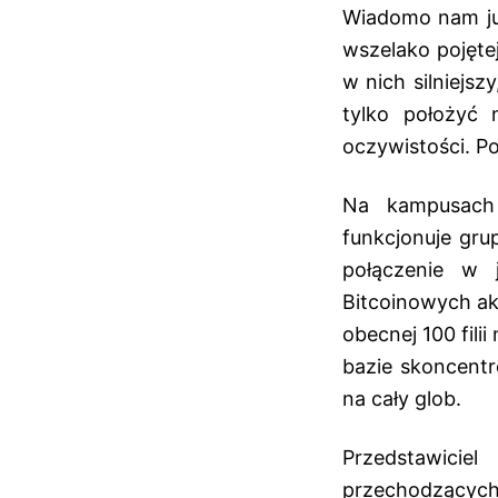
Wiadomo nam już
wszelako pojętej
w nich silniejs
tylko położyć 
oczywistości. Po
Na kampusach 
funkcjonuje gru
połączenie w 
Bitcoinowych ak
obecnej 100 fili
bazie skoncentr
na cały glob.
Przedstawicie
przechodzących 