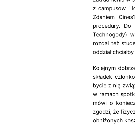
z campusów i lo
Zdaniem Cines?
procedury. Do 
Technogody) wzi
rozdał też stud
oddział chciałby
Kolejnym dobrze
składek członko
bycie z nią zwi
w ramach spotka
mówi o koniecz
zgodzi, że fizy
obniżonych kos