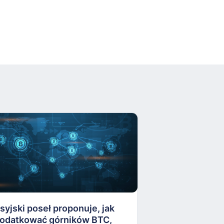
Ważne zmiany 
polskiej giełdzi
Podsumowanie 
syjski poseł proponuje, jak
12 listopada 202
odatkować górników BTC,