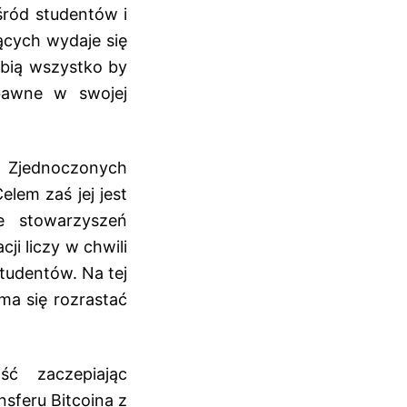
śród studentów i
jących wydaje się
obią wszystko by
abawne w swojej
 Zjednoczonych
lem zaś jej jest
e stowarzyszeń
i liczy w chwili
studentów. Na tej
ma się rozrastać
ść zaczepiając
sferu Bitcoina z