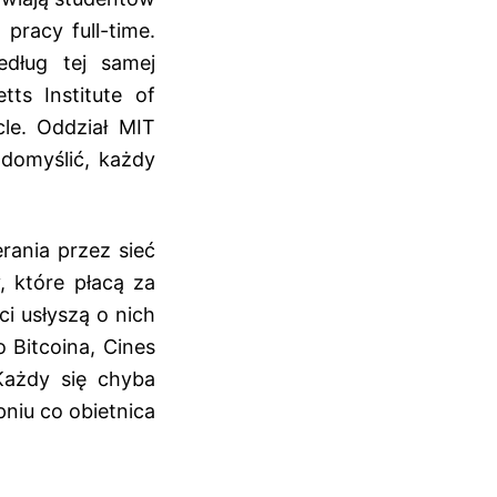
pracy full-time.
edług tej samej
ts Institute of
cle. Oddział MIT
domyślić, każdy
rania przez sieć
 które płacą za
i usłyszą o nich
 Bitcoina, Cines
Każdy się chyba
niu co obietnica