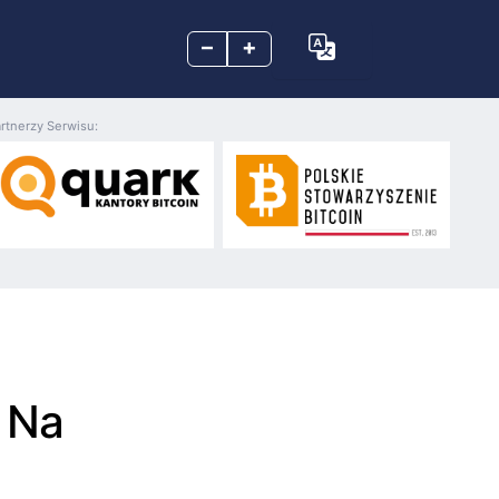
–
+
rtnerzy Serwisu:
 Na