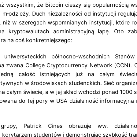
 wszystkim, że Bitcoin cieszy się popularnością w
 młodzieży. Duch niezależności od instytucji regulu
zy, niż w szeregach wspomnianych instytucji, które r
na kryptowalutach administracyjną łapę. Oto z
ra na coś konkretniejszego:
uniwersyteckich północno-wschodnich Stanów
pa zwana College Cryptocurrency Network (CCN). Ce
jedną całość istniejących już na całym świeci
tywnych w środowiskach studenckich. Sieć organizacj
i na całym świecie, a w jej skład wchodzi ponad 1000 
owana do tej pory w USA działalność informacyjna 
l grupy, Patrick Cines obrazuje ww. działalno
korytarzem studentów i demonstrując szybkość tran