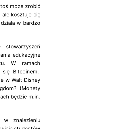
ktoś może zrobić
ale kosztuje cię
 działa w bardzo
ę stowarzyszeń
kania edukacyjne
arzu. W ramach
 się Bitcoinem.
e w Walt Disney
ingdom? (Monety
ach będzie m.in.
 w znalezieniu
awiają studentów