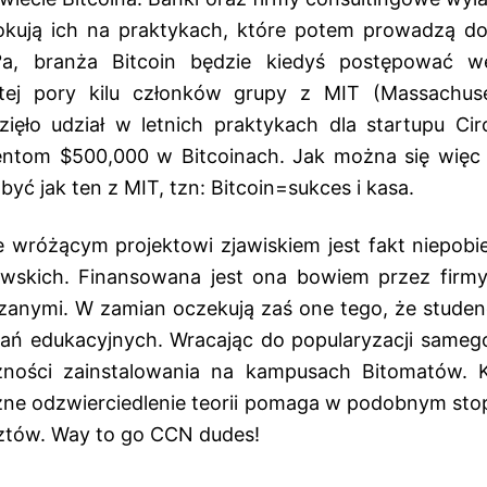
kują ich na praktykach, które potem prowadzą do 
a, branża Bitcoin będzie kiedyś postępować w
tej pory kilu członków grupy z MIT (Massachuset
ęło udział w letnich praktykach dla startupu Cir
entom $500,000 w Bitcoinach. Jak można się więc 
 być jak ten z MIT, tzn: Bitcoin=sukces i kasa.
 wróżącym projektowi zjawiskiem jest fakt niepobie
wskich. Finansowana jest ona bowiem przez firmy,
ązanymi. W zamian oczekują zaś one tego, że studenc
ń edukacyjnych. Wracając do popularyzacji samego
ności zainstalowania na kampusach Bitomatów. 
czne odzwierciedlenie teorii pomaga w podobnym stop
ztów. Way to go CCN dudes!