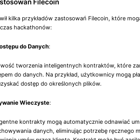
stosowań Filecoin
wił kilka przykładów zastosowań Filecoin, które mog
dczas hackathonów:
Dostępu do Danych
:
iwość tworzenia inteligentnych kontraktów, które za
ępem do danych. Na przykład, użytkownicy mogą płac
uzyskać dostęp do określonych plików.
ywanie Wieczyste
:
ligentne kontrakty mogą automatycznie odnawiać u
chowywania danych, eliminując potrzebę ręcznego m
iania umów przez klienta. Kontrakt może być zasilan