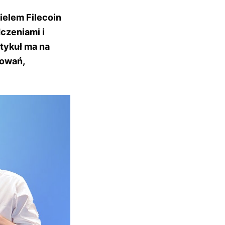
ielem Filecoin
czeniami i
rtykuł ma na
sowań,