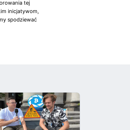
orowania tej
kim inicjatywom,
emy spodziewać
Dlaczego Indie
CBDC? Wywiad 