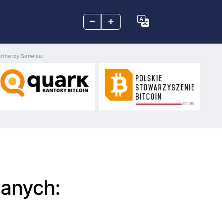
–
+
rtnerzy Serwisu:
anych: