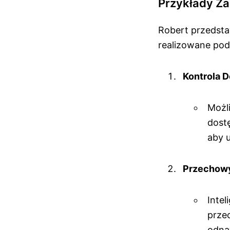
Przykłady Za
Robert przedsta
realizowane po
Kontrola 
Możl
dost
aby 
Przechow
Inte
prze
odnaw