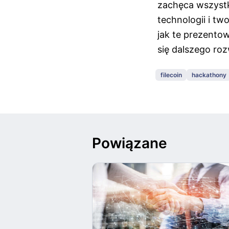
zachęca wszystk
technologii i t
jak te prezento
się dalszego rozw
filecoin
hackathony
Powiązane