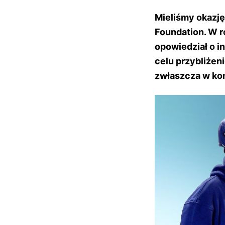
Mieliśmy okazj
Foundation. W r
opowiedział o i
celu przybliżeni
zwłaszcza w ko