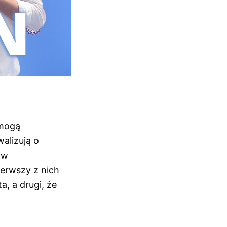
 mogą
alizują o
ów
ierwszy z nich
, a drugi, że