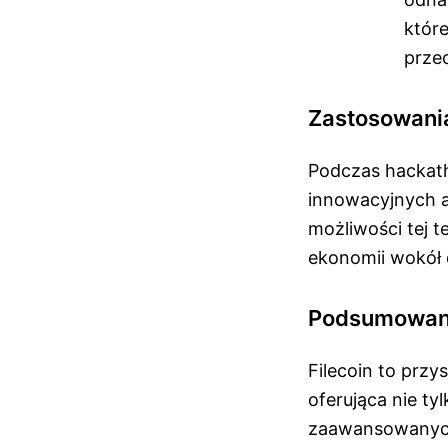
któr
prze
Zastosowani
Podczas hackath
innowacyjnych ap
możliwości tej t
ekonomii wokół 
Podsumowan
Filecoin to prz
oferująca nie ty
zaawansowanych 