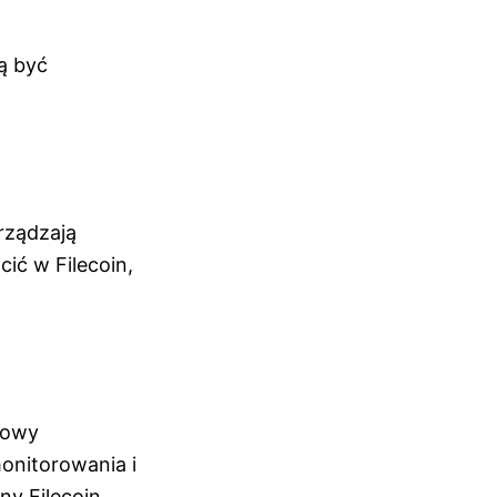
ą być
rządzają
ić w Filecoin,
mowy
onitorowania i
y Filecoin,