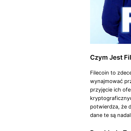
Czym Jest Fi
Filecoin to zde
wynajmować prz
przyjęcie ich o
kryptograficznyc
potwierdza, że d
dane te są nada