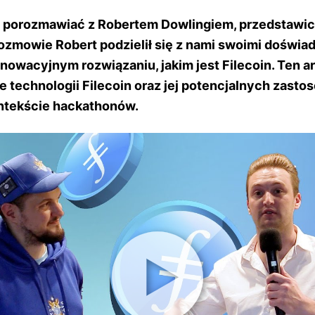
ę porozmawiać z Robertem Dowlingiem, przedstawic
ozmowie Robert podzielił się z nami swoimi doświad
nnowacyjnym rozwiązaniu, jakim jest Filecoin. Ten a
e technologii Filecoin oraz jej potencjalnych zasto
ntekście hackathonów.