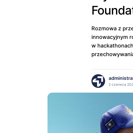
Founda
Rozmowa z przed
innowacyjnym ro
w hackathonach 
przechowywania
administra
2 czerwca 202