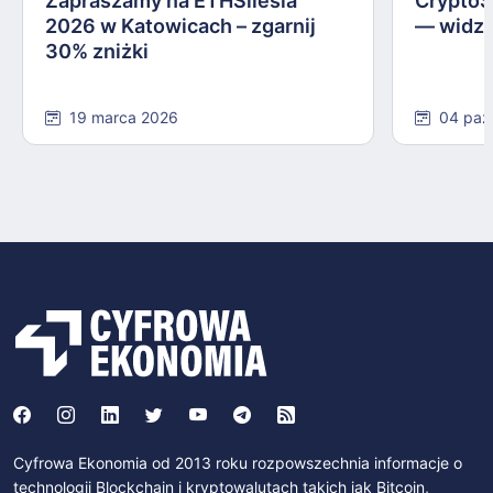
Zapraszamy na ETHSilesia
CryptoS
2026 w Katowicach – zgarnij
— widzi
30% zniżki
19 marca 2026
04 paź
Cyfrowa Ekonomia od 2013 roku rozpowszechnia informacje o
technologii Blockchain i kryptowalutach takich jak Bitcoin,