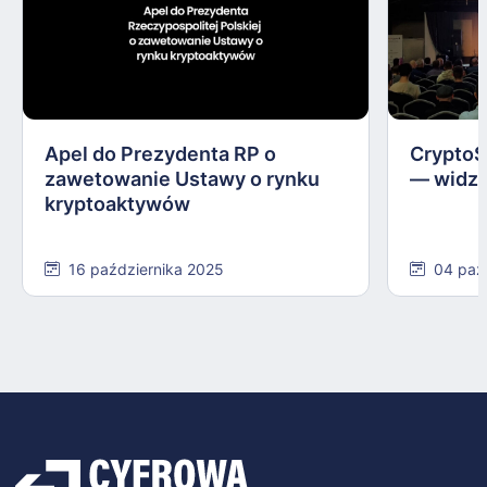
Apel do Prezydenta RP o
CryptoS
zawetowanie Ustawy o rynku
— widzi
kryptoaktywów
16 października 2025
04 paź