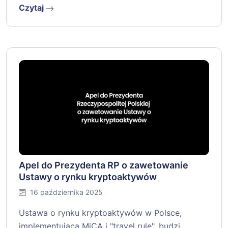
Czytaj
Apel do Prezydenta RP o zawetowanie
Ustawy o rynku kryptoaktywów
16 października 2025
Ustawa o rynku kryptoaktywów w Polsce,
implementująca MiCA i "travel rule", budzi