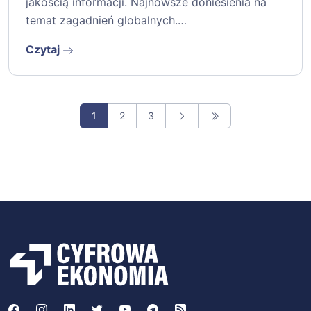
jakością informacji. Najnowsze doniesienia na
temat zagadnień globalnych.…
Czytaj
1
2
3