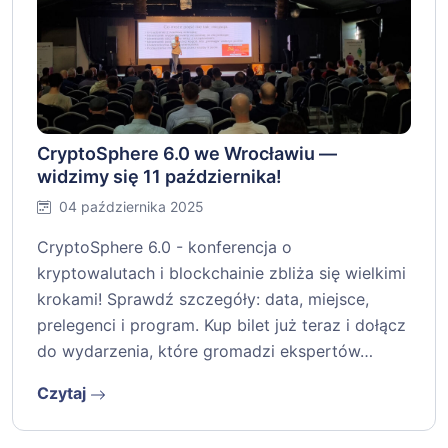
CryptoSphere 6.0 we Wrocławiu —
widzimy się 11 października!
04 października 2025
CryptoSphere 6.0 - konferencja o
kryptowalutach i blockchainie zbliża się wielkimi
krokami! Sprawdź szczegóły: data, miejsce,
prelegenci i program. Kup bilet już teraz i dołącz
do wydarzenia, które gromadzi ekspertów…
Czytaj