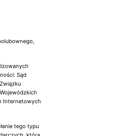
 polubownego,
jalizowanych
ności: Sąd
 Związku
 Wojewódzkich
n Internetowych
łanie tego typu
darczych, która