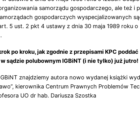
organizowania samorządu gospodarczego, ale też i 
 samorządach gospodarczych wyspecjalizowanych s
rt. 5 ust. 2 pkt 4 ustawy z dnia 30 maja 1989 roku o
.
krok po kroku, jak zgodnie z przepisami KPC poddać
 w sądzie polubownym IGBiNT (i nie tylko) już jutro
IGBiNT znajdziemy autora nowo wydanej książki wy
rawo”, kierownika Centrum Prawnych Problemów Tec
rofesora UO dr hab. Dariusza Szostka