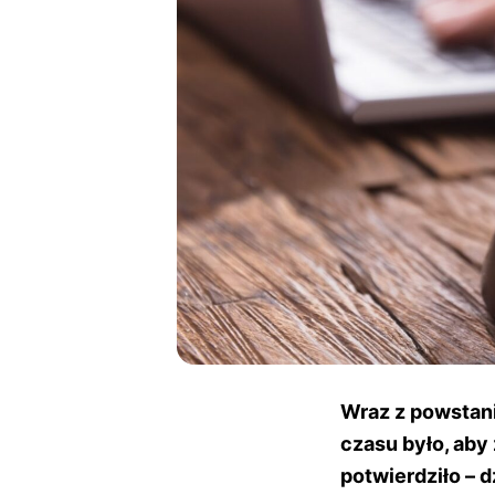
Wraz z powstan
czasu było, aby 
potwierdziło – 