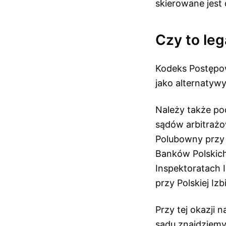
skierowane jes
Czy to leg
Kodeks Postępow
jako alternatyw
Należy także pod
sądów arbitrażo
Polubowny przy
Banków Polskic
Inspektoratach 
przy Polskiej Iz
Przy tej okazji
sądu znajdziemy