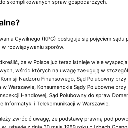
t do skomplikowanych spraw gospodarczych.
alne?
ania Cywilnego (KPC) posługuje się pojęciem sądu
y w rozwiązywaniu sporów.
kreślić, że w Polsce już teraz istnieje wiele wyspec
wych, wśród których na uwagę zasługują w szczegól
 Komisji Nadzoru Finansowego, Sąd Polubowny przy
h w Warszawie, Konsumenckie Sądy Polubowne przy
Inspekcji Handlowej, Sąd Polubowny do spraw Dome
bie Informatyki i Telekomunikacji w Warszawie.
 należy zwrócić uwagę, że podstawę prawną pod powo
 w ustawie z dnia 30 maja 1989 roku o Izbach Gospo