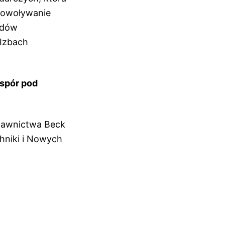
powoływanie
ądów
 Izbach
 spór pod
!
dawnictwa Beck
hniki i Nowych