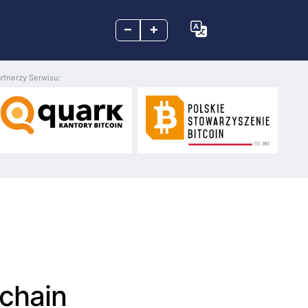
–
+
rtnerzy Serwisu:
kchain