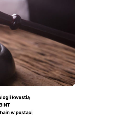
logii kwestią
GBiNT
hain w postaci