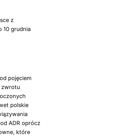
sce z
 10 grudnia
pod pojęciem
 zwrotu
noczonych
wet polskie
wiązywania
tod ADR oprócz
bowne, które