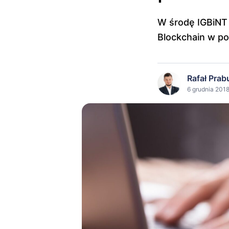
W środę IGBiNT 
Blockchain w po
Rafał Prab
6 grudnia 2018