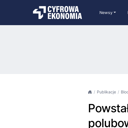
Newsy
Publikacje
Blo
Powstał
polubow