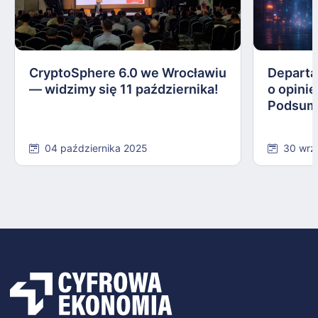
CryptoSphere 6.0 we Wrocławiu
Departa
— widzimy się 11 października!
o opinie
Podsum
04 października 2025
30 wrz