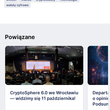
waluty cyfrowe
Powiązane
CryptoSphere 6.0 we Wrocławiu
Departa
— widzimy się 11 października!
o opinie
Podsum