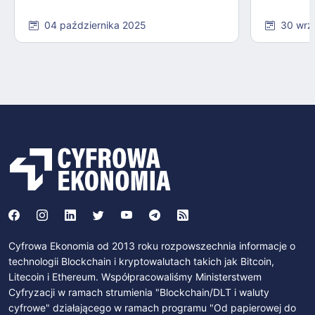
04 października 2025
30 wrz
Cyfrowa Ekonomia od 2013 roku rozpowszechnia informacje o
technologii Blockchain i kryptowalutach takich jak Bitcoin,
Litecoin i Ethereum. Współpracowaliśmy Ministerstwem
Cyfryzacji w ramach strumienia "Blockchain/DLT i waluty
cyfrowe" działającego w ramach programu "Od papierowej do