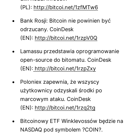
(PL):
http://bitcoi.net/1zfMTw6
Bank Rosji: Bitcoin nie powinien być
odrzucany. CoinDesk
(EN):
http://bitcoi.net/1rzpV0Q
Lamassu przedstawia oprogramowanie
open-source do bitomatu. CoinDesk
(EN):
http://bitcoi.net/1rzpZxy
Poloniex zapewnia, że wszyscy
użytkownicy odzyskali środki po
marcowym ataku. CoinDesk
(EN):
http://bitcoi.net/1rzq2tg
Bitcoinowy ETF Winklevossów będzie na
NASDAQ pod symbolem ?COIN?.