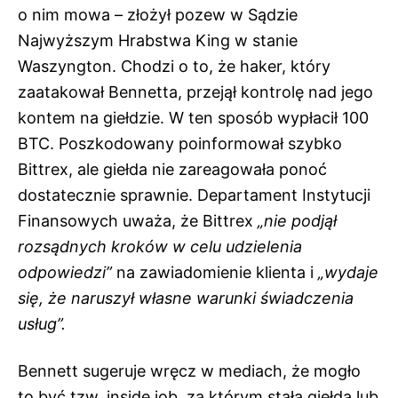
o nim mowa – złożył pozew w Sądzie
Najwyższym Hrabstwa King w stanie
Waszyngton. Chodzi o to, że haker, który
zaatakował Bennetta, przejął kontrolę nad jego
kontem na giełdzie. W ten sposób wypłacił 100
BTC. Poszkodowany poinformował szybko
Bittrex, ale giełda nie zareagowała ponoć
dostatecznie sprawnie. Departament Instytucji
Finansowych uważa, że Bittrex
„nie podjął
rozsądnych kroków w celu udzielenia
odpowiedzi”
na zawiadomienie klienta i
„wydaje
się, że naruszył własne warunki świadczenia
usług”.
Bennett sugeruje wręcz w mediach, że mogło
to być tzw. inside job, za którym stała giełda lub