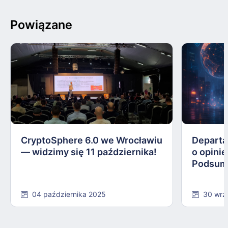
Powiązane
CryptoSphere 6.0 we Wrocławiu
Departa
— widzimy się 11 października!
o opinie
Podsum
04 października 2025
30 wrz