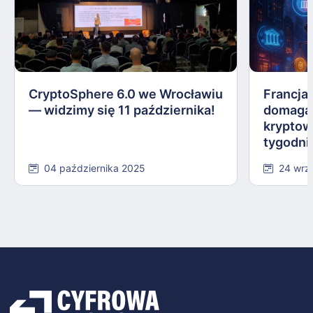
CryptoSphere 6.0 we Wrocławiu
Francja,
— widzimy się 11 października!
domagają
kryptow
tygodni
04 października 2025
24 wrz