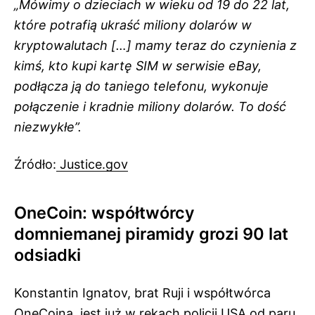
„Mówimy o dzieciach w wieku od 19 do 22 lat,
które potrafią ukraść miliony dolarów w
kryptowalutach […] mamy teraz do czynienia z
kimś, kto kupi kartę SIM w serwisie eBay,
podłącza ją do taniego telefonu, wykonuje
połączenie i kradnie miliony dolarów. To dość
niezwykłe”.
Źródło:
Justice.gov
OneCoin: współtwórcy
domniemanej piramidy grozi 90 lat
odsiadki
Konstantin Ignatov, brat Ruji i współtwórca
OneCoina, jest już w rękach policji USA od paru