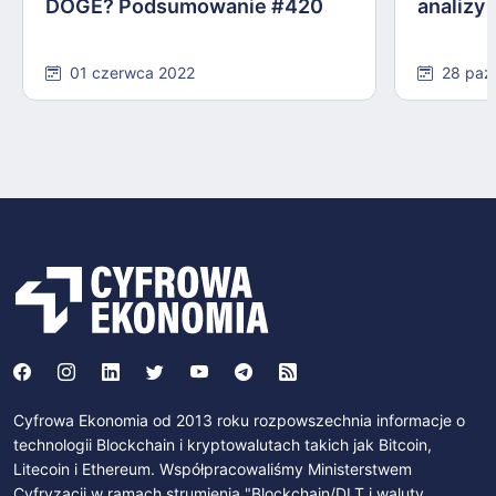
DOGE? Podsumowanie #420
analizy
01 czerwca 2022
28 paź
Cyfrowa Ekonomia od 2013 roku rozpowszechnia informacje o
technologii Blockchain i kryptowalutach takich jak Bitcoin,
Litecoin i Ethereum. Współpracowaliśmy Ministerstwem
Cyfryzacji w ramach strumienia "Blockchain/DLT i waluty