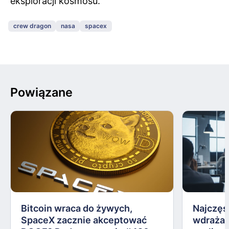
eksploracji kosmosu.
crew dragon
nasa
spacex
Powiązane
Bitcoin wraca do żywych,
Najczęs
SpaceX zacznie akceptować
wdrażan