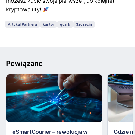
możesz kupić swoje pierwsze (lub kolejne)
kryptowaluty!
Artykuł Partnera
kantor
quark
Szczecin
Powiązane
eSmartCourier – rewolucja w
Gdzie i