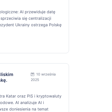
logiczne: AI przewiduje datę
sprzeciwia się centralizacji
ezydent Ukrainy ostrzega Polskę
Bliskim
10 września
skę.
2025
tra Katar oraz PiS i kryptowaluty
dowe. AI analizuje AI i
wsze doniesienia na temat