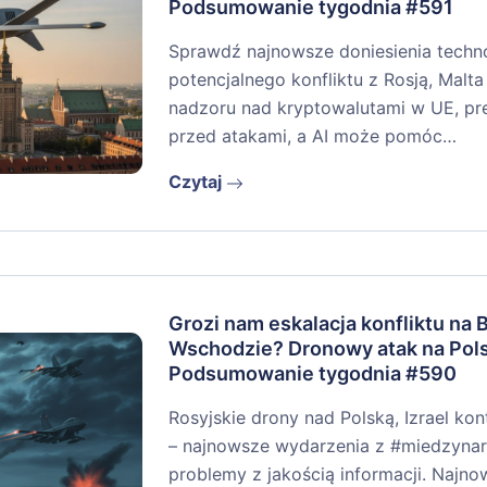
Podsumowanie tygodnia #591
Sprawdź najnowsze doniesienia techno
potencjalnego konfliktu z Rosją, Malta 
nadzoru nad kryptowalutami w UE, pr
przed atakami, a AI może pomóc…
Czytaj
Grozi nam eskalacja konfliktu na 
Wschodzie? Dronowy atak na Pol
Podsumowanie tygodnia #590
Rosyjskie drony nad Polską, Izrael kon
– najnowsze wydarzenia z #miedzynaro
problemy z jakością informacji. Najno