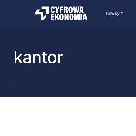
Newsy
kantor
s