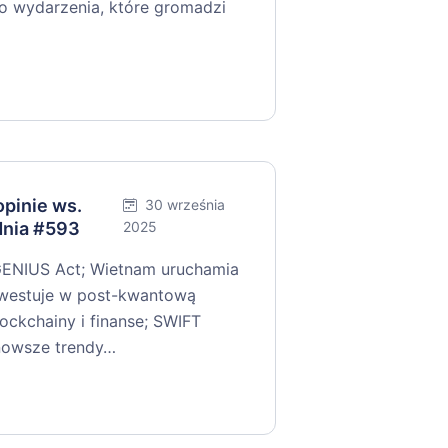
 do wydarzenia, które gromadzi
pinie ws.
30 września
dnia #593
2025
GENIUS Act; Wietnam uruchamia
nwestuje w post-kwantową
ockchainy i finanse; SWIFT
jnowsze trendy…