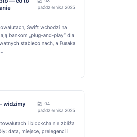
to — co to
08
anie
października 2025
walutach, Swift wchodzi na
niają bankom „plug-and-play” dla
ywatnych stablecoinach, a Fusaka
y…
— widzimy
04
października 2025
towalutach i blockchainie zbliża
y: data, miejsce, prelegenci i