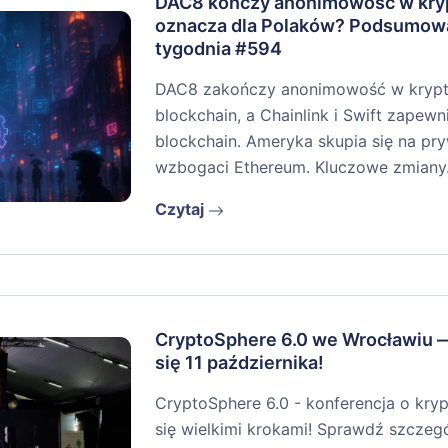
DAC8 kończy anonimowość w kryp
oznacza dla Polaków? Podsumow
tygodnia #594
DAC8 zakończy anonimowość w krypto
blockchain, a Chainlink i Swift zapew
blockchain. Ameryka skupia się na pr
wzbogaci Ethereum. Kluczowe zmian
Czytaj
CryptoSphere 6.0 we Wrocławiu 
się 11 października!
CryptoSphere 6.0 - konferencja o kryp
się wielkimi krokami! Sprawdź szczegół