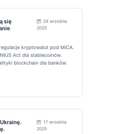
ą się
24 września
anie
2025
 regulacje kryptowalut pod MiCA.
IUS Act dla stablecoinów.
tyki blockchain dla banków.
 Ukrainę.
17 września
ę.
2025