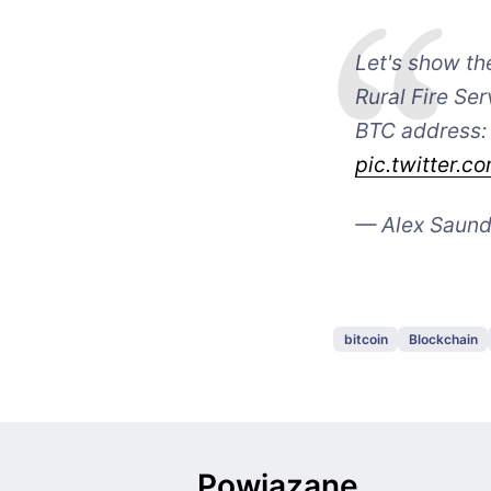
Let's show th
Rural Fire Ser
BTC address
pic.twitter.
— Alex Saun
bitcoin
Blockchain
Powiązane