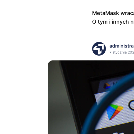
MetaMask wraca 
O tym i innych
administra
7 stycznia 20