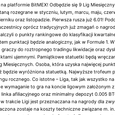
na platformie BitMEX! Odbędzie się 9 Lig Miesięczny
staną rozegrane w styczniu, lutym, marcu, maju, czerw
erniku oraz listopadzie. Pierwsza rusza już 6.01! Pod
uczestnicy oprócz tradycyjnych już zmagań o nagro
alczyli o punkty rankingowe do klasyfikacji kwartalne
tem punktacji będzie analogiczny, jak w Formule 1. 
raczy do roztropnego tradingu likwidacje oraz dysk
ktami ujemnymi. Pamiątkowe statuetki będą wręczan
 Lig Miesięcznych. Osoba, która uzyska najwięcej pu
ż będzie wyróżniona statuetką. Najwyższe trofeum 
ngu rocznego. Co istotne – Liga, tak jak wszystko na
e wymaganie to gra na koncie ligowym założonym z
linka afiliacyjnego oraz minimalny depozyt 0.005 B
 w trakcie Ligi jest przeznaczana na nagrody dla zw
czona zostaje na koszty techniczne związane m. in.