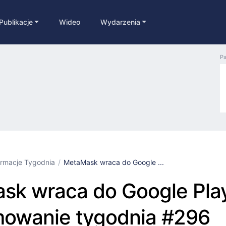
Publikacje
Wideo
Wydarzenia
Pa
ormacje Tygodnia
MetaMask wraca do Google ...
sk wraca do Google Play
owanie tygodnia #296