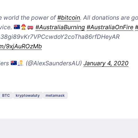
e world the power of
#bitcoin
. All donations are g
vice.
#AustraliaBurning
#AustraliaOnFire
: 38gi89vKr7VPCcwdoY2coTha86rfDHeyAR
com/9xjAuROzMb
ders
(@AlexSaundersAU)
January 4, 2020
BTC
kryptowaluty
metamask