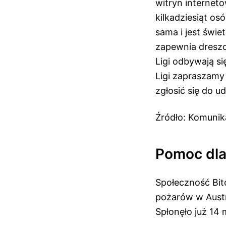
witryn interneto
kilkadziesiąt os
sama i jest świ
zapewnia dreszcz
Ligi odbywają s
Ligi zapraszamy
zgłosić się do ud
Źródło: Komuni
Pomoc dla 
Społeczność Bitc
pożarów w Austr
Spłonęło już 14 