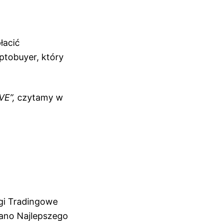
łacić
ptobuyer, który
VE”,
czytamy w
igi Tradingowe
iano Najlepszego