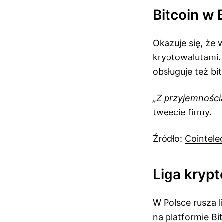
Bitcoin w
Okazuje się, że
kryptowalutami.
obsługuje też bi
„Z przyjemności
tweecie firmy.
Źródło:
Cointele
Liga kryp
W Polsce rusza l
na platformie B