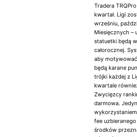
Tradera TRQPro 
kwartał. Ligi zo
wrześniu, paździ
Miesięcznych – 
statuetki będą w
całorocznej. Sys
aby motywować g
będą karane pun
trójki każdej z
kwartale równie
Zwycięzcy ranki
darmowa. Jedyn
wykorzystaniem 
fee uzbieranego
środków przezna