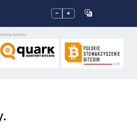
–
+
rtnerzy Serwisu:
.