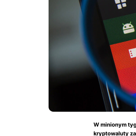
W minionym tygo
kryptowaluty za