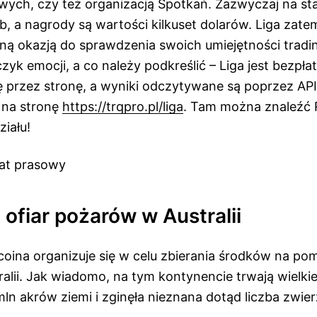
wych, czy też organizacją Spotkań. Zazwyczaj na star
ób, a nagrody są wartości kilkuset dolarów. Liga zatem
etną okazją do sprawdzenia swoich umiejętności trad
yk emocji, a co należy podkreślić – Liga jest bezpła
ię przez stronę, a wyniki odczytywane są poprzez AP
 na stronę
https://trqpro.pl/liga
. Tam można znaleźć 
ziału!
kat prasowy
ofiar pożarów w Australii
oina organizuje się w celu zbierania środków na pom
alii. Jak wiadomo, na tym kontynencie trwają wielkie
mln akrów ziemi i zginęła nieznana dotąd liczba zwie