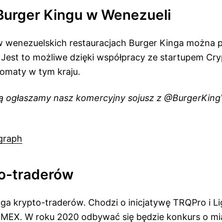
 Burger Kingu w Wenezueli
 w wenezuelskich restauracjach Burger Kinga można p
 Jest to możliwe dzięki współpracy ze startupem Cry
tomaty w tym kraju.
ą ogłaszamy nasz komercyjny sojusz z @BurgerKing
graph
to-traderów
iga krypto-traderów. Chodzi o inicjatywę TRQPro i L
itMEX. W roku 2020 odbywać się będzie konkurs o m