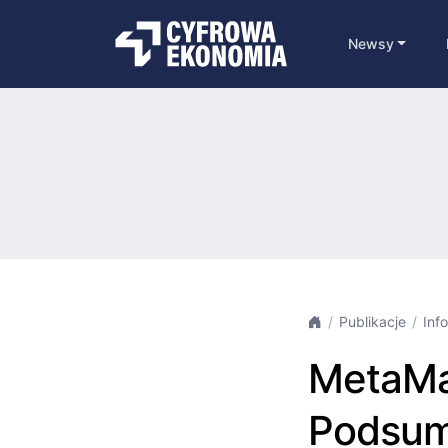
Newsy
Publikacje
Inf
MetaMa
Podsum