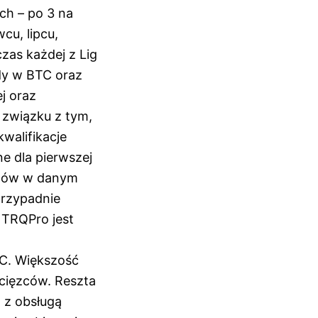
ch – po 3 na
cu, lipcu,
czas każdej z Lig
dy w BTC oraz
j oraz
W związku z tym,
walifikacje
e dla pierwszej
nktów w danym
przypadnie
 TRQPro jest
TC. Większość
ycięzców. Reszta
 z obsługą