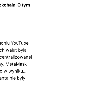
ckchain. O tym
rudniu YouTube
ch walut była
ecentralizowanej
bny. MetaMask
ego w wyniku…
anta nie były