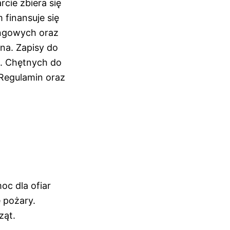
cie zbiera się
 finansuje się
ingowych oraz
tna. Zapisy do
I. Chętnych do
Regulamin oraz
oc dla ofiar
 pożary.
rząt.