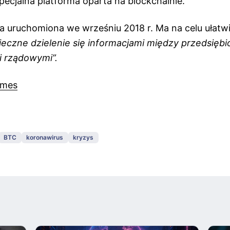
pecjalna platforma oparta na blockchainie.
ła uruchomiona we wrześniu 2018 r. Ma na celu ułatw
ieczne dzielenie się informacjami między przedsiębi
 rządowymi”.
imes
BTC
koronawirus
kryzys