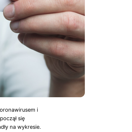
koronawirusem i
począł się
dły na wykresie.