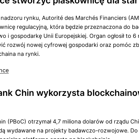
hce stworzyć piaskownicę dla sta
 nadzoru rynku, Autorité des Marchés Financiers (AM
wnicę regulacyjną, która będzie przeznaczona do b
 i gospodarkę Unii Europejskiej. Organ ogłosił to 6 m
ić rozwój nowej cyfrowej gospodarki oraz pomóc z
haina na rynki.
nce
nk Chin wykorzysta blockchain
n (PBoC) otrzymał 4,7 miliona dolarów od rządu Chi
będą wydawane na projekty badawczo-rozwojowe. Do 