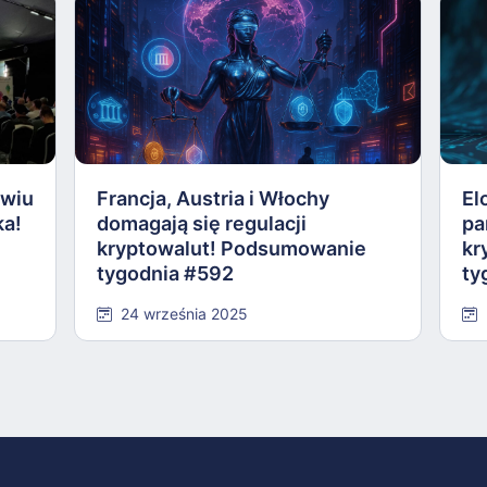
awiu
Francja, Austria i Włochy
El
ka!
domagają się regulacji
pa
kryptowalut! Podsumowanie
kr
tygodnia #592
ty
24 września 2025