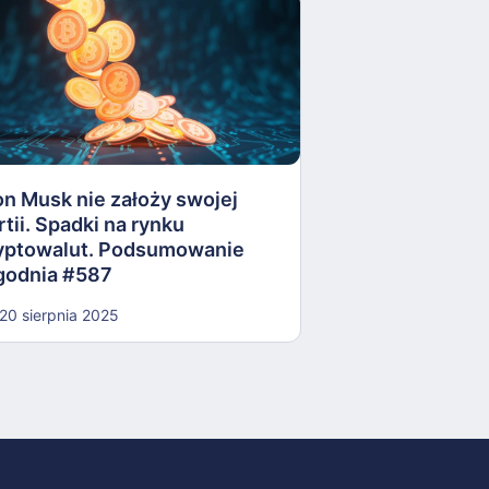
Donald Trump p
ważną umowę. 
walczy o przeł
on Musk nie założy swojej
oporu. Podsum
rtii. Spadki na rynku
#584
yptowalut. Podsumowanie
30 lipca 2025
godnia #587
20 sierpnia 2025