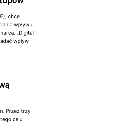
rtupów
F), chce
adania wpływu
arca. „Digital
badać wpływ
ową
n. Przez trzy
tego celu