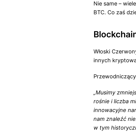
Nie same – wiele
BTC. Co zaś dzi
Blockchain
Włoski Czerwony 
innych kryptowa
Przewodniczący k
„Musimy zmniejs
rośnie i liczba 
innowacyjne nar
nam znaleźć nie
w tym historyc