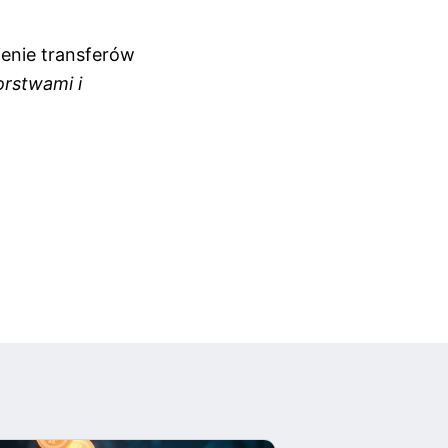
ienie transferów
orstwami i