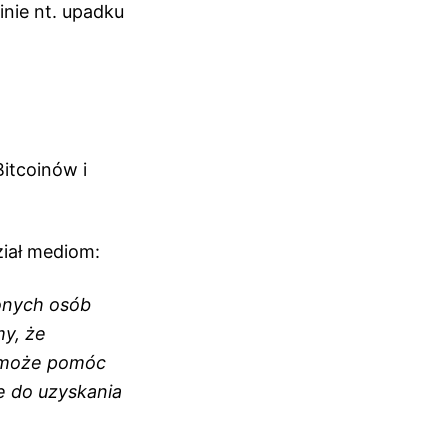
inie nt. upadku
Bitcoinów i
ział mediom:
żonych osób
y, że
, może pomóc
e do uzyskania