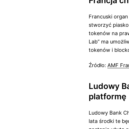
Francja c
Francuski organ
stworzyć piasko
tokenów na prawo
Lab” ma umożliw
tokenów i blockc
Źródło:
AMF Fra
Ludowy Ba
platformę
Ludowy Bank Chi
lata środki te 