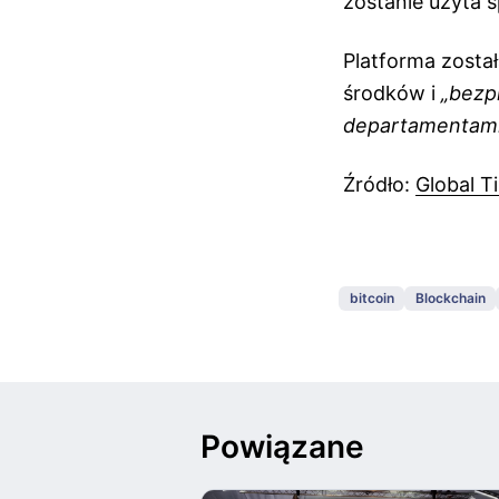
zostanie użyta s
Platforma zosta
środków i
„bezp
departamentami
Źródło:
Global T
bitcoin
Blockchain
Powiązane