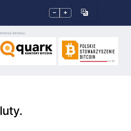
–
+
rtnerzy Serwisu:
uty.