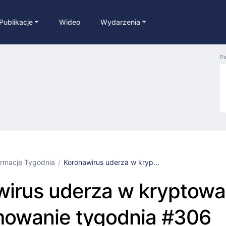
Publikacje
Wideo
Wydarzenia
Pa
ormacje Tygodnia
Koronawirus uderza w kryp...
irus uderza w kryptowal
owanie tygodnia #306