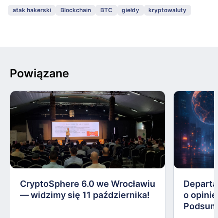
atak hakerski
Blockchain
BTC
giełdy
kryptowaluty
Powiązane
CryptoSphere 6.0 we Wrocławiu
Departa
— widzimy się 11 października!
o opinie
Podsum