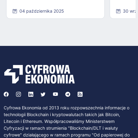
04 października 2025
30 wrz
Cyfrowa Ekonomia od 2013 roku rozpowszechnia informacje o
technologii Blockchain i kryptowalutach takich jak Bitcoin,
Litecoin i Ethereum. Współpracowaliśmy Ministerstwem
Cyfryzacji w ramach strumienia "Blockchain/DLT i waluty
cyfrowe" działającego w ramach programu "Od papierowej do