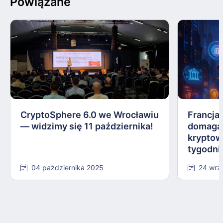
Powiązane
CryptoSphere 6.0 we Wrocławiu
Francja,
— widzimy się 11 października!
domagają
kryptow
tygodni
04 października 2025
24 wrz