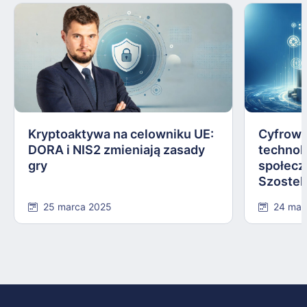
Kryptoaktywa na celowniku UE:
Cyfrowa
DORA i NIS2 zmieniają zasady
technol
gry
społecz
Szostek
25 marca 2025
24 mar