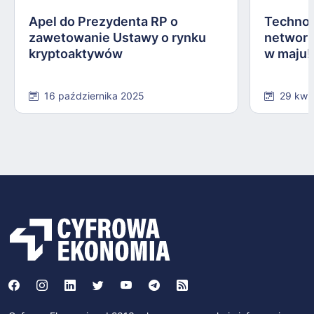
Apel do Prezydenta RP o
Technol
zawetowanie Ustawy o rynku
network
kryptoaktywów
w maju!
16 października 2025
29 kwi