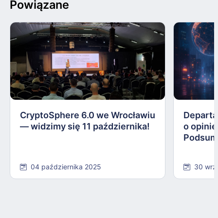
Powiązane
CryptoSphere 6.0 we Wrocławiu
Departa
— widzimy się 11 października!
o opinie
Podsum
04 października 2025
30 wrz