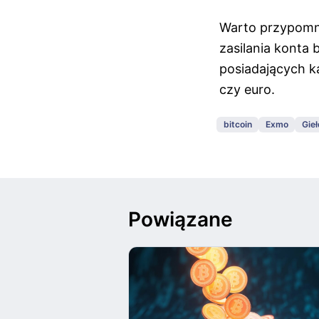
Warto przypomnie
zasilania konta
posiadających k
czy euro.
bitcoin
Exmo
Gie
Powiązane