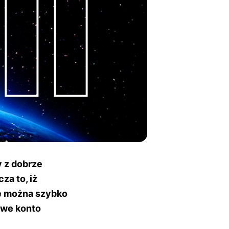
 z dobrze
a to, iż
ie można szybko
owe konto