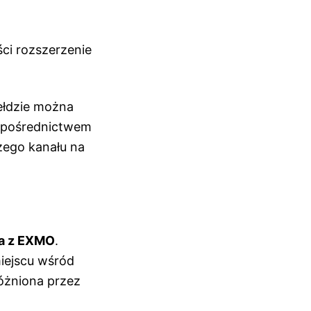
ści rozszerzenie
ełdzie można
a pośrednictwem
zego kanału na
ta z EXMO
.
miejscu wśród
różniona przez