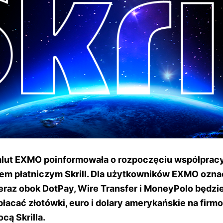
alut EXMO poinformowała o rozpoczęciu współpracy
 płatniczym Skrill. Dla użytkowników EXMO oznacz
eraz obok DotPay, Wire Transfer i MoneyPolo będz
płacać złotówki, euro i dolary amerykańskie na firm
cą Skrilla.