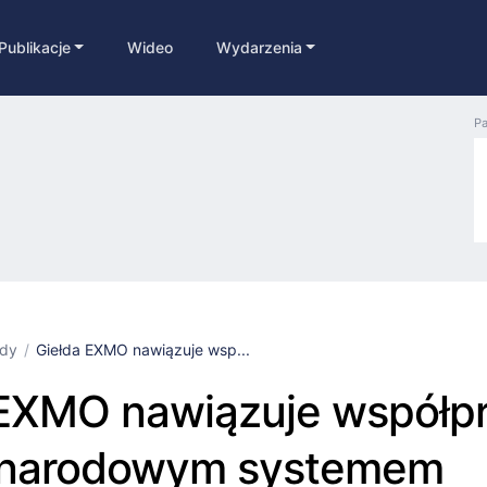
Publikacje
Wideo
Wydarzenia
Pa
łdy
Giełda EXMO nawiązuje wsp...
 EXMO nawiązuje współpr
narodowym systemem