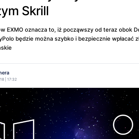
ym Skrill
ów EXMO oznacza to, iż począwszy od teraz obok D
yPolo będzie można szybko i bezpiecznie wpłacać zł
ńskie
nera
18 | 17:32