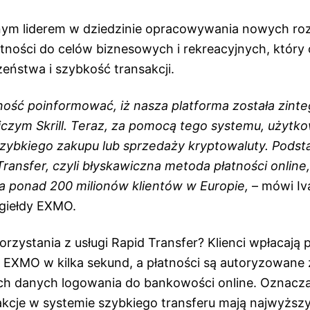
balnym liderem w dziedzinie opracowywania nowych r
tności do celów biznesowych i rekreacyjnych, który 
eństwa i szybkość transakcji.
ość poinformować, iż nasza platforma została zint
czym Skrill. Teraz, za pomocą tego systemu, użytk
zybkiego zakupu lub sprzedaży kryptowaluty. Pods
 Transfer, czyli błyskawiczna metoda płatności online,
a ponad 200 milionów klientów w Europie
,
– mówi Iv
 giełdy EXMO.
korzystania z usługi Rapid Transfer? Klienci wpłacają 
 EXMO w kilka sekund, a płatności są autoryzowane
 danych logowania do bankowości online. Oznacza
akcje w systemie szybkiego transferu mają najwyższ