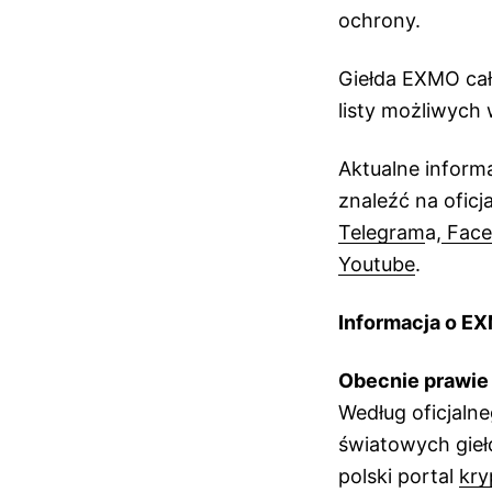
ochrony.
Giełda EXMO cały
listy możliwych
Aktualne inform
znaleźć na oficj
Telegram
a,
Face
Youtube
.
Informacja o E
Obecnie prawie 
Według oficjalne
światowych gieł
polski portal
kry