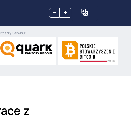
–
+
rtnerzy Serwisu:
ace z