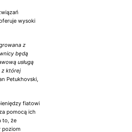
ozwiązań
oferuje wysoki
egrowana z
ownicy będą
tawową usługą
 z której
an Petukhovski,
pieniędzy fiatowi
 za pomocą ich
 to, że
y poziom