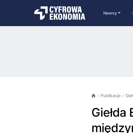
Newsy
Publikacje
Gie
Giełda
między