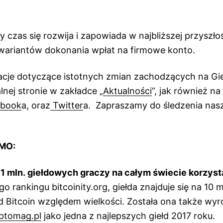
 czas się rozwija i zapowiada w najbliższej przyszło
 wariantów dokonania wpłat na firmowe konto.
acje dotyczące istotnych zmian zachodzących na Gi
alnej stronie w zakładce „
Aktualności
”, jak również n
book
a, oraz
Twitter
a. Zapraszamy do śledzenia nas
XMO:
1 mln. giełdowych graczy na całym świecie korzys
go rankingu bitcoinity.org, giełda znajduje się na 10 
d Bitcoin względem wielkości. Została ona także wy
ptomag.pl
jako jedna z najlepszych giełd 2017 roku.