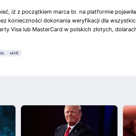
ć, iż z początkiem marca br. na platformie pojawiła
 bez konieczności dokonania weryfikacji dla wszystk
arty Visa lub MasterCard w polskich złotych, dolara
łda
skrill