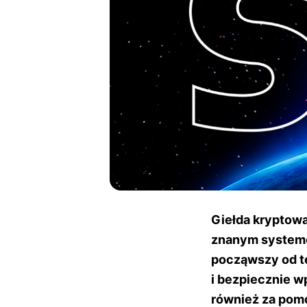
Giełda kryptow
znanym systemem
począwszy od t
i bezpiecznie w
również za pomo