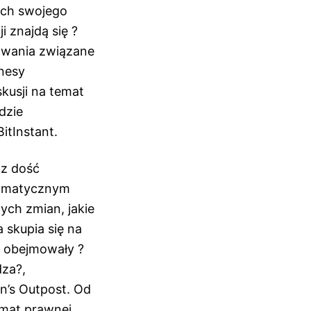
mach swojego
 znajdą się ?
yzwania związane
znesy
kusji na temat
dzie
itInstant.
 z dość
agmatycznym
ych zmian, jakie
 skupia się na
ą obejmowały ?
dza?,
n’s Outpost. Od
emat prawnej