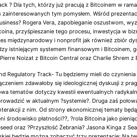
ack ? Dla tych, którzy już pracują z Bitcoinem w ra
ch zainteresowanych tym pomysłem. Wśród prezentacji
 Business? Rogera Vera, zapobieganie oszustwom, w
coina, przyśpieszanie tego procesu, inwestycja w bi
nes międzynarodowy i nonprofit jak również zbiór dys
ędzy istniejącym systemem finansowym i Bitcoinem, g
ierre Noizat z Bitcoin Central oraz Charlie Shrem z B
d Regulatory Track- Tu będziemy mieli do czynienia
czeniem zdawałoby się ideologicznej dyskusji z pr
owa tematów dotyczy kwestii ewentualnych radykaln
rowadzić w aktualnym ?systemie?. Druga zaś połowa
nterakcji z nim. Od strony ekonomicznej tematy będ
ni środowisko płatności??, ?rola Bitcoina jako pienią
eseed oraz ?Przyszłość Żebrania? Jasona Kinga z Sea
rskiej będzie można zobaczyć trzy prezentacje; Na t