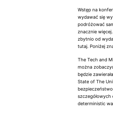
Wstęp na konfer
wydawać się wys
podróżować samo
znacznie więcej
zbytnio od wyda
tutaj. Poniżej zn
The Tech and Mi
można zobaczyć n
będzie zawierała
State of The Un
bezpieczeństwo,
szczegółowych d
deterministic wa