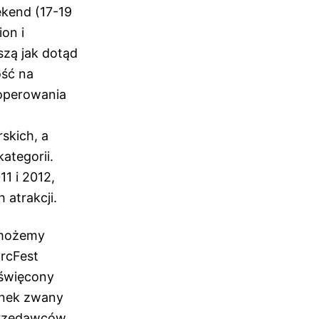
ekend (17-19
on i
szą jak dotąd
ość na
 operowania
skich, a
ategorii.
1 i 2012,
 atrakcji.
 możemy
rcFest
oświęcony
rynek zwany
sprzedawców