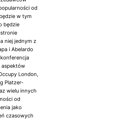
popularności od
 będzie w tym
o będzie
stronie
na niej jednym z
apa i Abelardo
 konferencja
h aspektów
 Occupy London,
g Platzer-
raz wielu innych
ności od
enia jako
neń czasowych