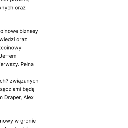
awnych oraz
tcoinowe biznesy
wiedzi oraz
itcoinowy
 Jeffem
ierwszy. Pełna
ach? związanych
a sędziami będą
m Draper, Alex
ozmowy w gronie