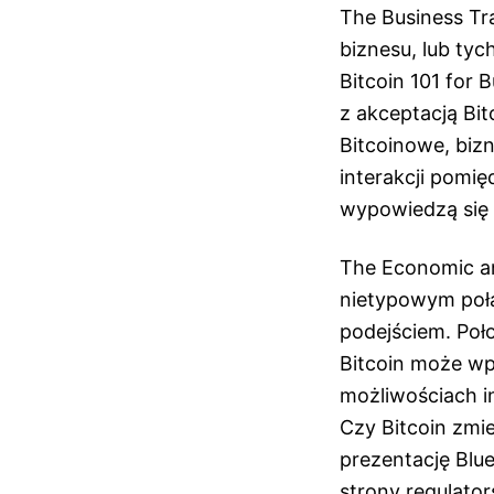
The Business Tr
biznesu, lub ty
Bitcoin 101 for
z akceptacją Bit
Bitcoinowe, biz
interakcji pomi
wypowiedzą się P
The Economic an
nietypowym połą
podejściem. Poł
Bitcoin może wp
możliwościach i
Czy Bitcoin zmie
prezentację Blu
strony regulato