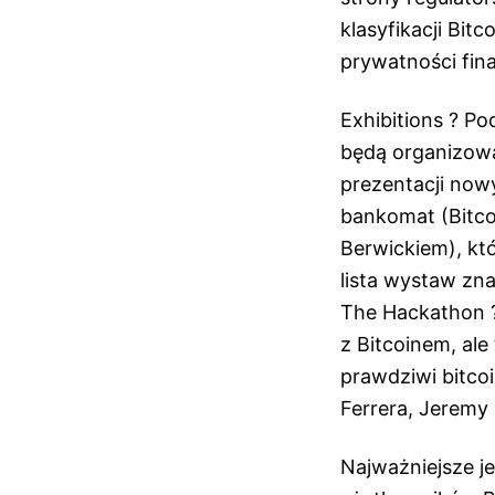
klasyfikacji Bit
prywatności fin
Exhibitions ? Po
będą organizowa
prezentacji now
bankomat (Bitco
Berwickiem), kt
lista wystaw znaj
The Hackathon ?
z Bitcoinem, ale
prawdziwi bitco
Ferrera, Jeremy 
Najważniejsze je