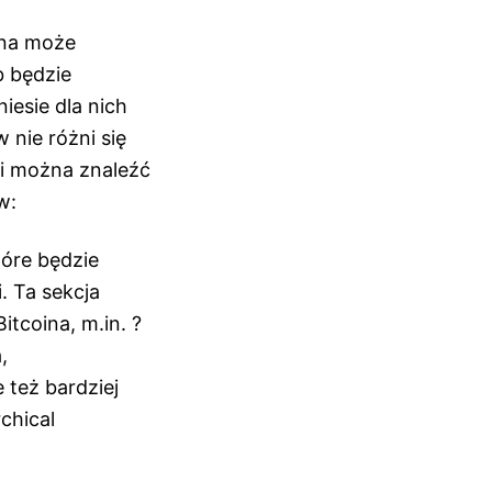
ena może
b będzie
iesie dla nich
 nie różni się
ji można znaleźć
w:
tóre będzie
. Ta sekcja
tcoina, m.in. ?
,
 też bardziej
chical