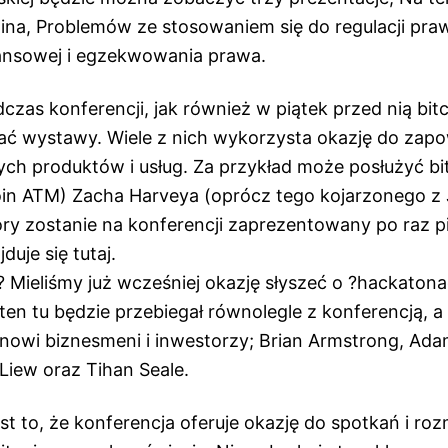
coina, Problemów ze stosowaniem się do regulacji pr
ansowej i egzekwowania prawa.
dczas konferencji, jak również w piątek przed nią bi
ć wystawy. Wiele z nich wykorzysta okazję do zapo
ych produktów i usług. Za przykład może posłużyć b
in ATM) Zacha Harveya (oprócz tego kojarzonego z
óry zostanie na konferencji zaprezentowany po raz p
duje się tutaj.
 Mieliśmy już wcześniej okazję słyszeć o ?hackaton
 ten tu będzie przebiegał równolegle z konferencją, 
inowi biznesmeni i inwestorzy; Brian Armstrong, Ada
Liew oraz Tihan Seale.
st to, że konferencja oferuje okazję do spotkań i r