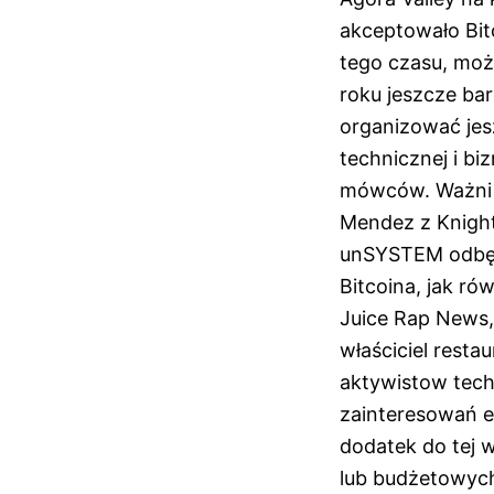
akceptowało Bit
tego czasu, moż
roku jeszcze ba
organizować jesz
technicznej i bi
mówców. Ważni p
Mendez z Knight
unSYSTEM odbędz
Bitcoina, jak r
Juice Rap News, 
właściciel resta
aktywistow tech
zainteresowań e
dodatek do tej 
lub budżetowych