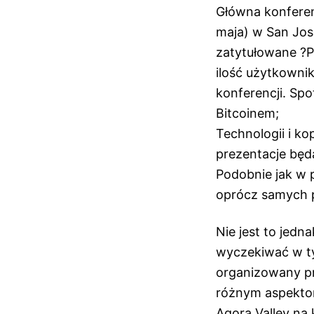
Główna konferen
maja) w San Jos
zatytułowane ?P
ilość użytkowni
konferencji. Sp
Bitcoinem;
Technologii i ko
prezentacje będ
Podobnie jak w 
oprócz samych p
Nie jest to jed
wyczekiwać w ty
organizowany pr
różnym aspektom 
Agora Valley na