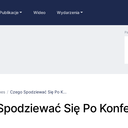
Publikacje
Wideo
Wydarzenia
Pa
nes
Czego Spodziewać Się Po K...
podziewać Się Po Konfe