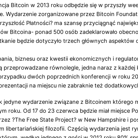
cja Bitcoin w 2013 roku odbędzie się w przyszły we
e. Wydarzenie zorganizowane przez Bitcoin Foundati
rzyszłość Płatności? ma szansę przyciągnąć najwięk
ków Bitcoina- ponad 500 osób zadeklarowało obecn
otkanie będzie dotyczyło trzech głównych aspektów
pania, biznesu oraz kwestii ekonomicznych i regulator
ą przeprowadzane równolegle, jedna naraz z każdej k
przypadku dwóch poprzednich konferencji w roku 201
rezentacji na miejscu nie zabraknie też dodatkowych
nak jedyne wydarzenie związane z Bitcoinem którego
m roku. Od 17 do 23 czerwca będzie miał miejsce Po
zez ?The Free State Project? w New Hampshire i p
libertariańskiej filozofii. Częścią wydarzenia jest 
 którym, według jednego z gości w 2012 roku 80% 