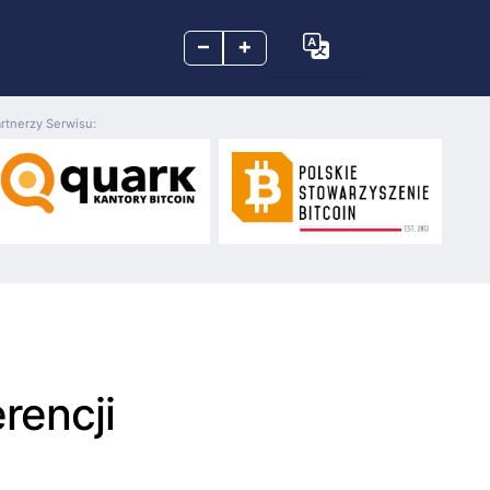
–
+
rtnerzy Serwisu:
rencji