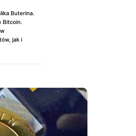
ika Buterina.
 Bitcoin.
ów
ów, jak i