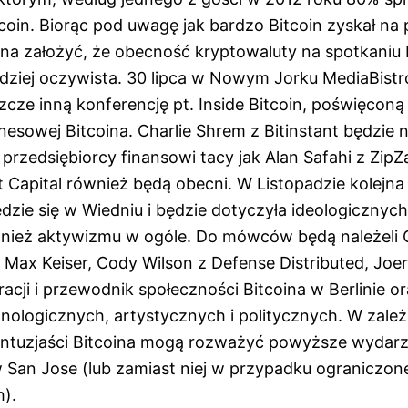
coin. Biorąc pod uwagę jak bardzo Bitcoin zyskał na 
na założyć, że obecność kryptowaluty na spotkaniu
rdziej oczywista. 30 lipca w Nowym Jorku MediaBistr
cze inną konferencję pt. Inside Bitcoin, poświęconą 
znesowej Bitcoina. Charlie Shrem z Bitinstant będzie 
rzedsiębiorcy finansowi tacy jak Alan Safahi z ZipZ
 Capital również będą obecni. W Listopadzie kolejna
ie się w Wiedniu i będzie dotyczyła ideologicznyc
ównież aktywizmu w ogóle. Do mówców będą należeli
Max Keiser, Cody Wilson z Defense Distributed, Joer
uracji i przewodnik społeczności Bitcoina w Berlinie o
nologicznych, artystycznych i politycznych. W zależ
ntuzjaści Bitcoina mogą rozważyć powyższe wydarz
w San Jose (lub zamiast niej w przypadku ograniczo
).