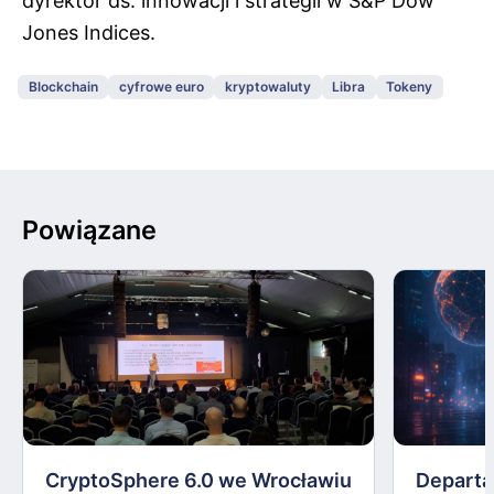
dyrektor ds. innowacji i strategii w S&P Dow
Jones Indices.
Blockchain
cyfrowe euro
kryptowaluty
Libra
Tokeny
Powiązane
CryptoSphere 6.0 we Wrocławiu
Departa