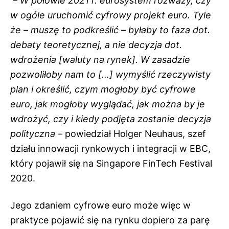
–
W połowie 2021 r. eurosystem rozważy, czy
w ogóle uruchomić cyfrowy projekt euro. Tyle
że – muszę to podkreślić – byłaby to faza dot.
debaty teoretycznej, a nie decyzja dot.
wdrożenia [waluty na rynek]. W zasadzie
pozwoliłoby nam to […] wymyślić rzeczywisty
plan i określić, czym mogłoby być cyfrowe
euro, jak mogłoby wyglądać, jak można by je
wdrożyć, czy i kiedy podjęta zostanie decyzja
polityczna –
powiedział Holger Neuhaus, szef
działu innowacji rynkowych i integracji w EBC,
który pojawił się na Singapore
FinTech
Festival
2020.
Jego zdaniem cyfrowe euro może więc w
praktyce pojawić się na rynku dopiero za parę