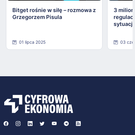
Bitget rośnie w siłę – rozmowa z
3 milio
Grzegorzem Pisula
regulac
sytuacj
01 lipca 2025
03 cze