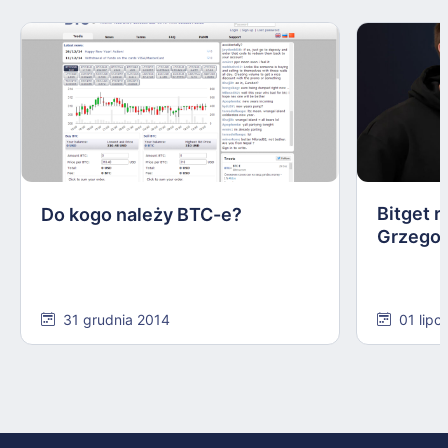
Bitget r
Do kogo należy BTC-e?
Grzegor
31 grudnia 2014
01 lipc