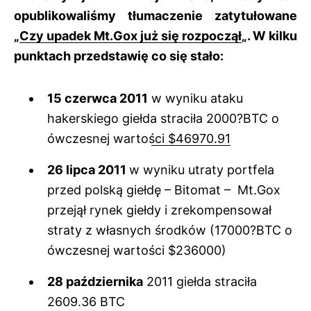
opublikowaliśmy tłumaczenie zatytułowane
„
Czy upadek Mt.Gox już się rozpoczął
„. W kilku
punktach przedstawię co się stało:
15 czerwca 2011
w wyniku ataku
hakerskiego giełda straciła 2000?BTC o
ówczesnej wartości $46970.91
26 lipca 2011
w wyniku utraty portfela
przed polską giełdę – Bitomat – Mt.Gox
przejął rynek giełdy i zrekompensował
straty z własnych środków (17000?BTC o
ówczesnej wartości $236000)
28 października
2011 giełda straciła
2609.36 BTC