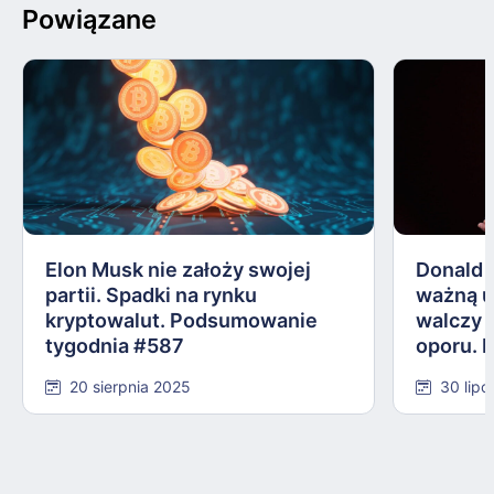
Powiązane
Elon Musk nie założy swojej
Donald 
partii. Spadki na rynku
ważną 
kryptowalut. Podsumowanie
walczy 
tygodnia #587
oporu. 
#584
20 sierpnia 2025
30 lipc