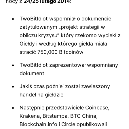
nocy z
24/25 lutego 2014
:
TwoBitIdiot wspomniał o dokumencie
zatytułowanym „projekt strategii w
obliczu kryzysu” który rzekomo wyciekł z
Giełdy i według którego giełda miała
stracić 750,000 Bitcoinów
TwoBitIdiot zaprezentował wspomniany
dokument
Jakiś czas później został zawieszony
handel na giełdzie
Następnie przedstawiciele Coinbase,
Krakena, Bitstampa, BTC China,
Blockchain.info i Circle opublikowali