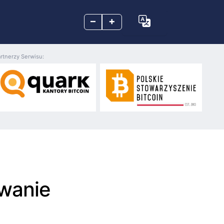
–
+
rtnerzy Serwisu:
owanie