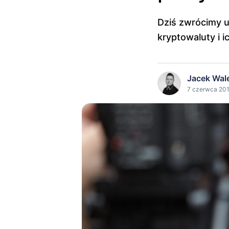
Dziś zwrócimy u
kryptowaluty i i
Jacek Wal
7 czerwca 201