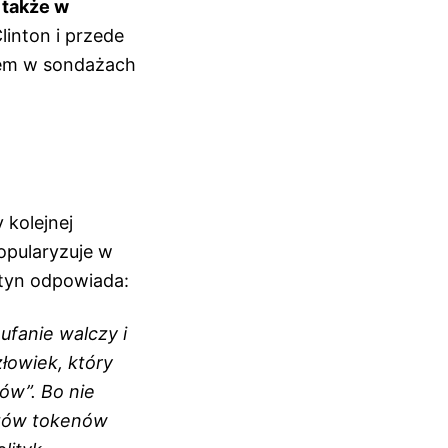
i także w
linton i przede
iem w sondażach
kolejnej
opularyzuje w
ntyn odpowiada:
aufanie walczy i
łowiek, który
ów”. Bo nie
któw tokenów