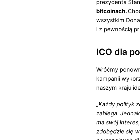
prezydenta Stan
bitcoinach.
Choć
wszystkim Dona
i z pewnością pr
ICO dla po
Wróćmy ponowni
kampanii wykorz
naszym kraju id
„
Każdy polityk zd
zabiega. Jednak
ma swój interes
zdobędzie się w