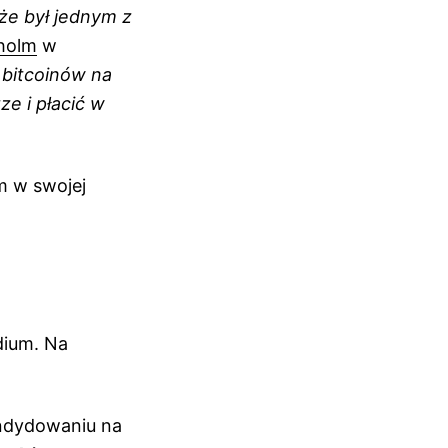
 że był jednym z
kholm
w
 bitcoinów na
e i płacić w
m w swojej
dium. Na
andydowaniu na