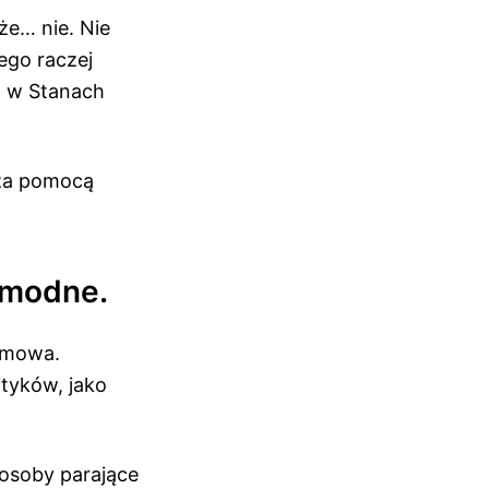
że… nie. Nie
ego raczej
el w Stanach
 za pomocą
o modne.
k mowa.
tyków, jako
osoby parające