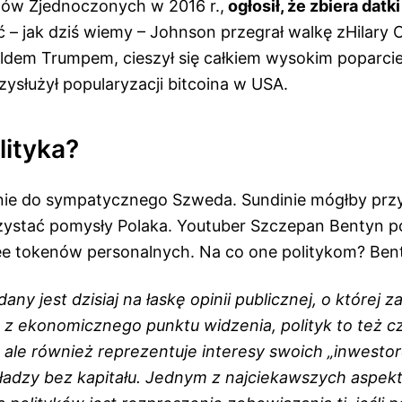
ów Zjednoczonych w 2016 r.,
ogłosił, że zbiera datk
 – jak dziś wiemy – Johnson przegrał walkę zHilary C
ldem Trumpem, cieszył się całkiem wysokim poparc
zysłużył popularyzacji bitcoina w USA.
lityka?
e do sympatycznego Szweda. Sundinie mógłby przy 
ystać pomysły Polaka. Youtuber Szczepan Bentyn p
ee tokenów personalnych. Na co one politykom? Be
any jest dzisiaj na łaskę opinii publicznej, o której z
 z ekonomicznego punktu widzenia, polityk to też cz
, ale również reprezentuje interesy swoich „inwestor
ładzy bez kapitału. Jednym z najciekawszych aspe