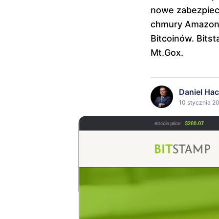
nowe zabezpiecz
chmury Amazona.
Bitcoinów. Bitst
Mt.Gox.
Daniel Ha
10 stycznia 20