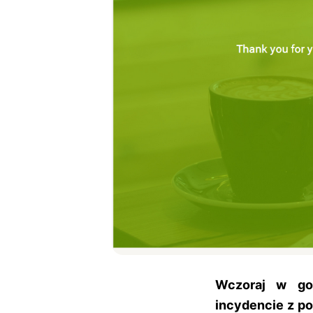
Wczoraj w god
incydencie z po