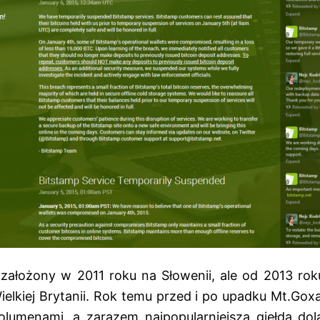
 założony w 2011 roku na Słowenii, ale od 2013 roku
ielkiej Brytanii. Rok temu przed i po upadku Mt.Goxa
lumenami, a zarazem najpopularniejsza giełda dol