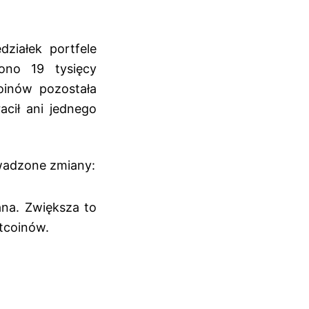
działek portfele
ono 19 tysięcy
oinów pozostała
cił ani jednego
wadzone zmiany:
ana. Zwiększa to
itcoinów.