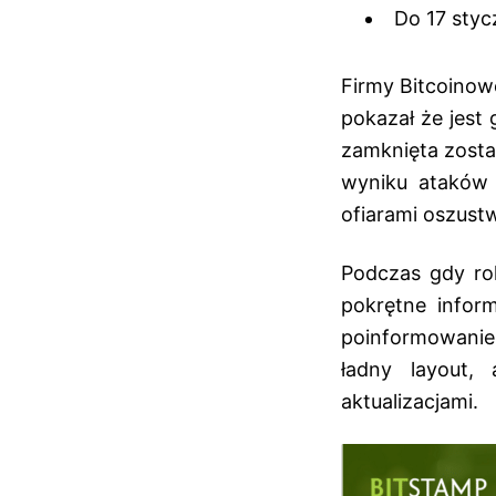
Do 17 styc
Firmy Bitcoinow
pokazał że jest
zamknięta zosta
wyniku ataków 
ofiarami oszustw
Podczas gdy rok
pokrętne infor
poinformowanie 
ładny layout,
aktualizacjami.