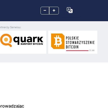
–
+
rtnerzy Serwisu:
wprowadzając