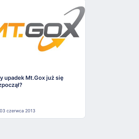
Bitget rośnie w
Grzegorzem Pi
01 lipca 2025
y upadek Mt.Gox już się
zpoczął?
03 czerwca 2013