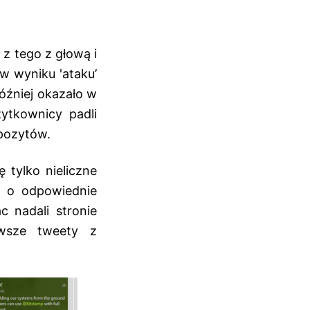
z tego z głową i
w wyniku 'ataku’
później okazało w
ytkownicy padli
epozytów.
 tylko nieliczne
i o odpowiednie
c nadali stronie
owsze tweety z