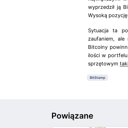
wyprzedził ją B
Wysoką pozycję
Sytuacja ta p
zaufaniem, ale
Bitcoiny powin
ilości w portfel
sprzętowym
tak
BitStamp
Powiązane