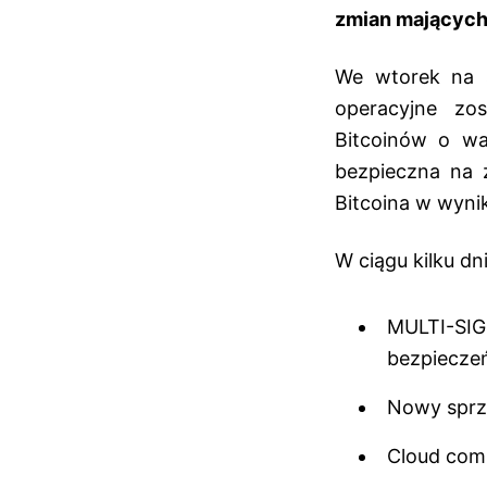
zmian mających
We wtorek na st
operacyjne zo
Bitcoinów o wa
bezpieczna na z
Bitcoina w wyni
W ciągu kilku d
MULTI-SIG
bezpieczeń
Nowy sprzę
Cloud comp