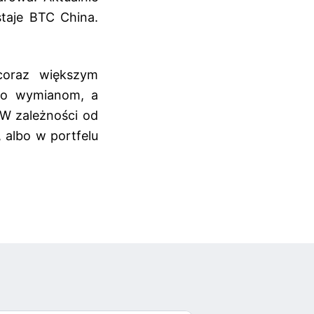
staje BTC China.
coraz większym
lko wymianom, a
W zależności od
, albo w portfelu