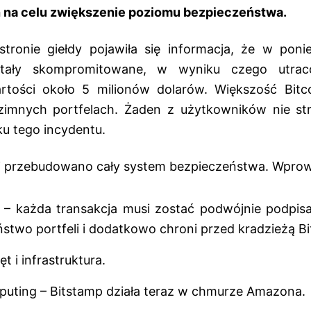
 na celu zwiększenie poziomu bezpieczeństwa.
ronie giełdy pojawiła się informacja, że w ponie
stały skompromitowane, w wyniku czego utrac
rtości około 5 milionów dolarów. Większość Bitc
imnych portfelach. Żaden z użytkowników nie stra
ku tego incydentu.
ni przebudowano cały system bezpieczeństwa. Wpro
 – każda transakcja musi zostać podwójnie podpis
stwo portfeli i dodatkowo chroni przed kradzieżą B
t i infrastruktura.
uting – Bitstamp działa teraz w chmurze Amazona.