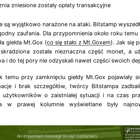
znia zniesione zostały opłaty transakcyjne
e są wyjątkowo narażone na ataki. Bitstamp wyszedł 
 godny zaufania. Dla przypomnienia około roku temu 
ła giełda Mt.Gox (
co się stało z Mt.Goxem
). Jak się 
skradziona została nieznaczna część monet, a uż
a i do tej pory nie odzyskali nawet części swoich d
 temu przy zamknięciu giełdy Mt.Gox pojawiały się
macje i brak szczegółów, twórcy Bitstampa zadbal
użytkowników o zaistniałej sytuacji i na czas pra
 a w prawej kolumnie wyświetlane były najn