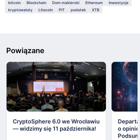
bitcoin
Blockchain
Dom maklerski
Ethereum
Inwestycje
kryptowaluty
Litecoin
PIT
podatek
XTB
Powiązane
CryptoSphere 6.0 we Wrocławiu
Departa
— widzimy się 11 października!
o opinie
Podsum