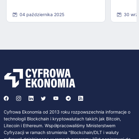
04 października 2025
30 wrz
Cyfrowa Ekonomia od 2013 roku rozpowszechnia informacje o
technologii Blockchain i kryptowalutach takich jak Bitcoin,
Litecoin i Ethereum. Współpracowaliśmy Ministerstwem
Cyfryzacji w ramach strumienia "Blockchain/DLT i waluty