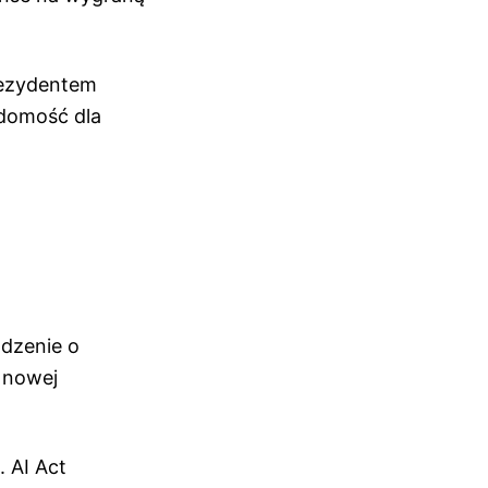
rezydentem
adomość dla
dzenie o
j nowej
 AI Act