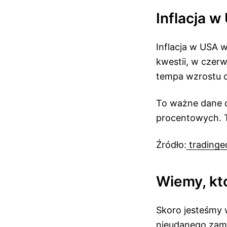
Inflacja w
Inflacja w USA 
kwestii, w czerw
tempa wzrostu 
To ważne dane d
procentowych. T
Źródło:
tradinge
Wiemy, kt
Skoro jesteśmy 
nieudanego zama