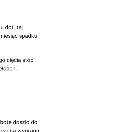
 dot. tej
 miesiąc spadku
o cięcia stóp
ełdach.
botę doszło do
anse na wygraną