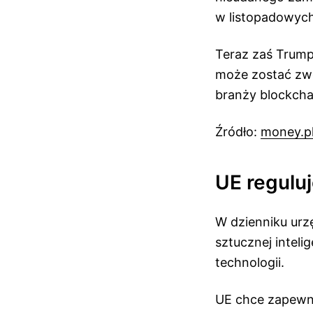
w listopadowyc
Teraz zaś Trump
może zostać zwo
branży blockcha
Źródło:
money.p
UE reguluj
W dzienniku urz
sztucznej intelig
technologii.
UE chce zapewni