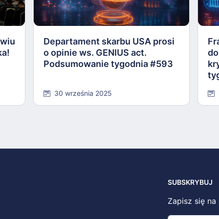
awiu
Departament skarbu USA prosi
Fr
ka!
o opinie ws. GENIUS act.
do
Podsumowanie tygodnia #593
kr
ty
30 września 2025
SUBSKRYBUJ
Zapisz się na