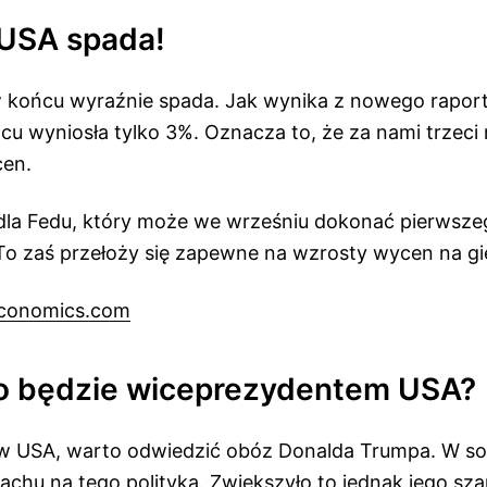
 USA spada!
w końcu wyraźnie spada. Jak wynika z nowego raportu
cu wyniosła tylko 3%. Oznacza to, że za nami trzeci
cen.
la Fedu, który może we wrześniu dokonać pierwszeg
o zaś przełoży się zapewne na wzrosty wycen na gi
conomics.com
o będzie wiceprezydentem USA?
w USA, warto odwiedzić obóz Donalda Trumpa. W so
chu na tego polityka. Zwiększyło to jednak jego sz