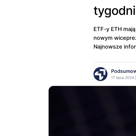
tygodn
ETF-y ETH mają 
nowym wiceprezy
Najnowsze infor
Podsumow
17 lipca 2024 