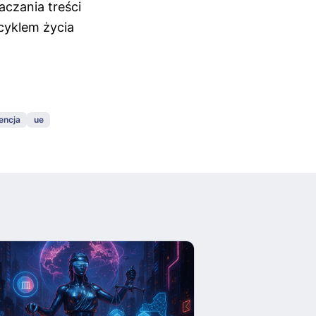
czania treści
cyklem życia
encja
ue