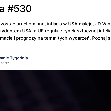
ia #530
zostać uruchomione, inflacja w USA maleje, JD Va
dentem USA, a UE reguluje rynek sztucznej intelig
macje i prognozy na temat tych wydarzeń. Poznaj s
anie Tygodnia
| 10:37