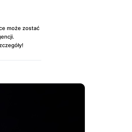
nce może zostać
encji.
zczegóły!