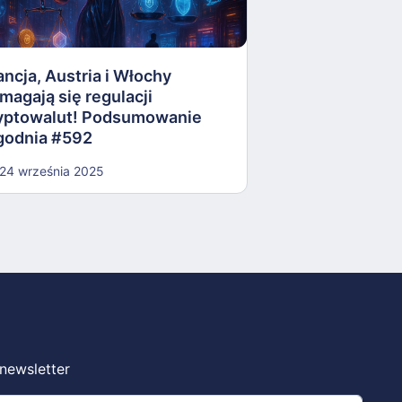
AI ocenia, kied
zająć Ukrainę. 
Ukrainy ostrzeg
Podsumowanie 
ancja, Austria i Włochy
magają się regulacji
17 września 202
yptowalut! Podsumowanie
godnia #592
24 września 2025
 newsletter