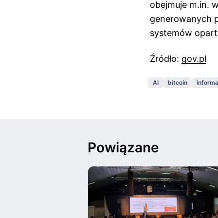
obejmuje m.in. 
generowanych pr
systemów opartyc
Źródło:
gov.pl
AI
bitcoin
informa
Powiązane