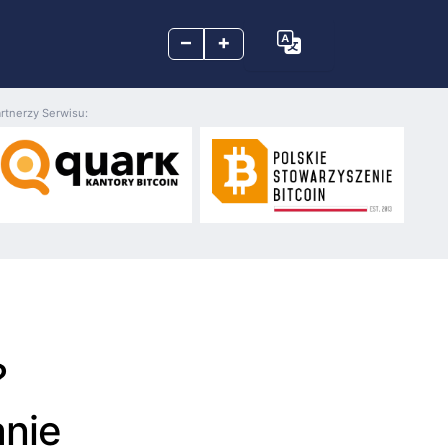
–
+
rtnerzy Serwisu:
?
nie