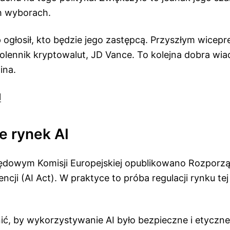
h wyborach.
 ogłosił, kto będzie jego zastępcą. Przyszłym wicep
lennik kryptowalut, JD Vance. To kolejna dobra wi
ina.
l
e rynek AI
ędowym Komisji Europejskiej opublikowano Rozporzą
encji (AI Act). W praktyce to próba regulacji rynku te
ć, by wykorzystywanie AI było bezpieczne i etyczne.