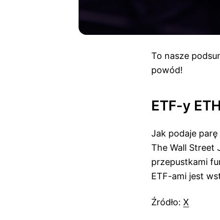
To nasze podsu
powód!
ETF-y ETH
Jak podaje parę 
The Wall Street 
przepustkami fu
ETF-ami jest ws
Źródło:
X