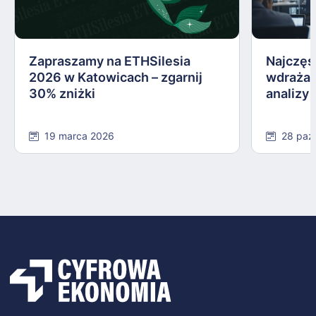
Zapraszamy na ETHSilesia
Najczęs
2026 w Katowicach – zgarnij
wdrażan
30% zniżki
analizy
19 marca 2026
28 paź