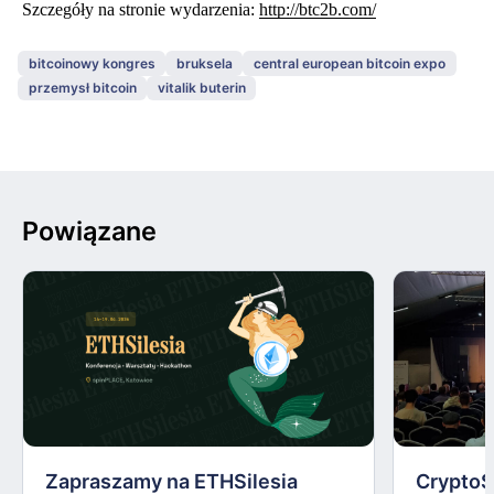
Szczegóły na stronie wydarzenia:
http://btc2b.com/
bitcoinowy kongres
bruksela
central european bitcoin expo
przemysł bitcoin
vitalik buterin
Powiązane
Zapraszamy na ETHSilesia
CryptoS