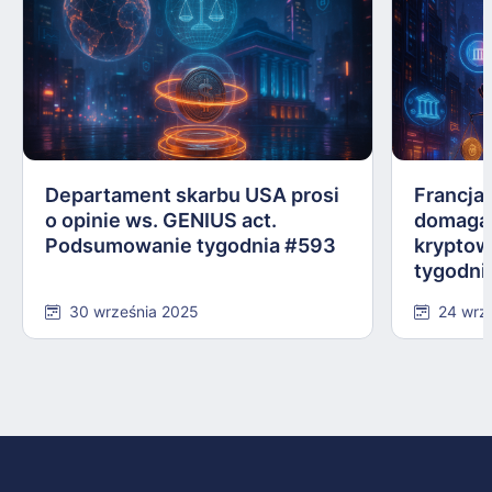
Departament skarbu USA prosi
Francja,
o opinie ws. GENIUS act.
domagają
Podsumowanie tygodnia #593
kryptow
tygodni
30 września 2025
24 wrz