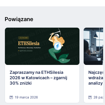
Powiązane
Zapraszamy na ETHSilesia
Najczęs
2026 w Katowicach – zgarnij
wdrażan
30% zniżki
analizy
19 marca 2026
28 paź