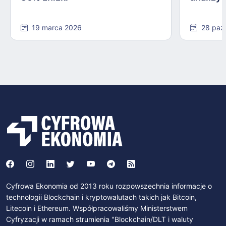
19 marca 2026
28 paź
Cyfrowa Ekonomia od 2013 roku rozpowszechnia informacje o
technologii Blockchain i kryptowalutach takich jak Bitcoin,
Litecoin i Ethereum. Współpracowaliśmy Ministerstwem
Cyfryzacji w ramach strumienia "Blockchain/DLT i waluty