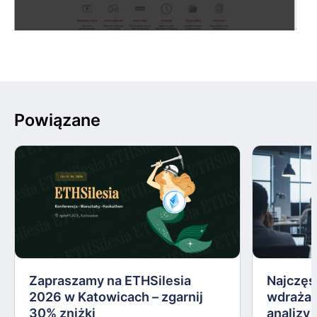
Powiązane
Zapraszamy na ETHSilesia
Najczęs
2026 w Katowicach – zgarnij
wdrażan
30% zniżki
analizy