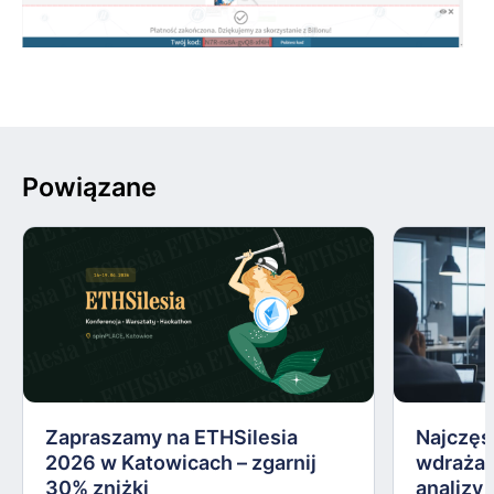
Powiązane
Zapraszamy na ETHSilesia
Najczęs
2026 w Katowicach – zgarnij
wdrażan
30% zniżki
analizy