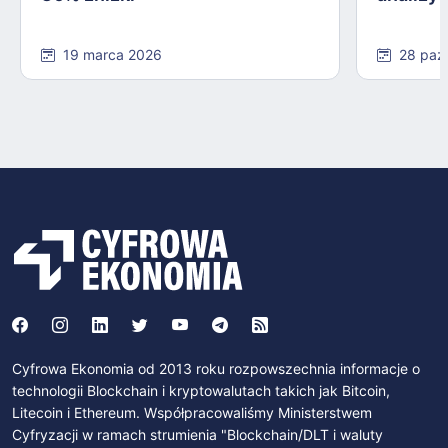
19 marca 2026
28 paź
Cyfrowa Ekonomia od 2013 roku rozpowszechnia informacje o
technologii Blockchain i kryptowalutach takich jak Bitcoin,
Litecoin i Ethereum. Współpracowaliśmy Ministerstwem
Cyfryzacji w ramach strumienia "Blockchain/DLT i waluty