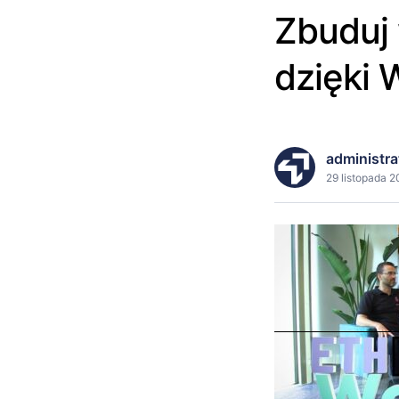
Zbuduj
dzięki 
administra
29 listopada 2