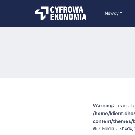
Newsy
Warning
: Trying t
/home/klient.dho
content/themes/
Media
Zbuduj 