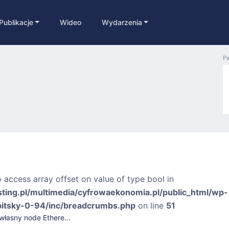
Publikacje
Wideo
Wydarzenia
Pa
o access array offset on value of type bool in
sting.pl/multimedia/cyfrowaekonomia.pl/public_html/wp-
bitsky-0-94/inc/breadcrumbs.php
on line
51
własny node Ethere...