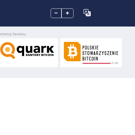
–
+
rtnerzy Serwisu: