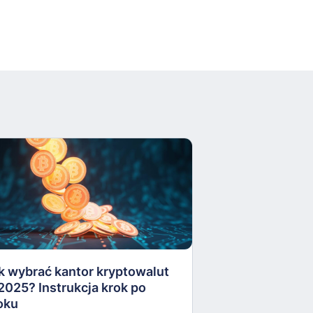
Apel do Prezyd
zawetowanie U
kryptoaktywów
k wybrać kantor kryptowalut
16 października
2025? Instrukcja krok po
oku