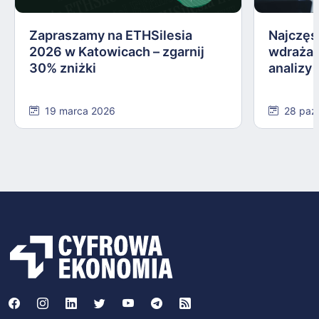
Zapraszamy na ETHSilesia
Najczęs
2026 w Katowicach – zgarnij
wdrażan
30% zniżki
analizy
19 marca 2026
28 paź