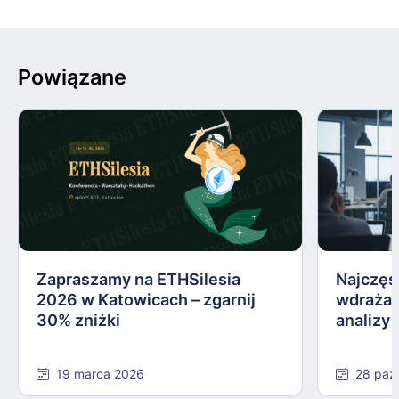
Powiązane
Zapraszamy na ETHSilesia
Najczęs
2026 w Katowicach – zgarnij
wdrażan
30% zniżki
analizy
19 marca 2026
28 paź