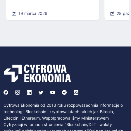
19 marca 2026
28 paź
Cyfrowa Ekonomia od 2013 roku rozpowszechnia informacje o
technologii Blockchain i kryptowalutach takich jak Bitcoin,
Litecoin i Ethereum. Współpracowaliśmy Ministerstwem
Cyfryzacji w ramach strumienia "Blockchain/DLT i waluty
cyfrowe" działającego w ramach programu "Od papierowej do