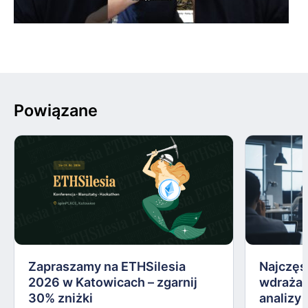
Powiązane
Zapraszamy na ETHSilesia
Najczęs
2026 w Katowicach – zgarnij
wdrażan
30% zniżki
analizy